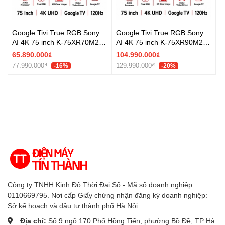
Google Tivi True RGB Sony
Google Tivi True RGB Sony
AI 4K 75 inch K-75XR70M2 -
AI 4K 75 inch K-75XR90M2 -
Mới 2026
Mới 2026
65.890.000₫
104.990.000₫
77.990.000₫
129.990.000₫
-16%
-20%
Công ty TNHH Kinh Đô Thời Đại Số - Mã số doanh nghiệp:
0110669795. Nơi cấp Giấy chứng nhận đăng ký doanh nghiệp:
Sở kế hoạch và đầu tư thành phố Hà Nội.
Địa chỉ:
Số 9 ngõ 170 Phố Hồng Tiến, phường Bồ Đề, TP Hà