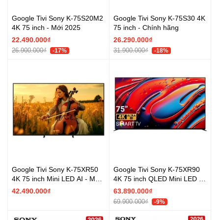
Google Tivi Sony K-75S20M2
Google Tivi Sony K-75S30 4K
4K 75 inch - Mới 2025
75 inch - Chính hãng
22.490.000₫
26.290.000₫
26.900.000₫
31.900.000₫
-17%
-18%
Google Tivi Sony K-75XR50
Google Tivi Sony K-75XR90
4K 75 inch Mini LED AI - Mới
4K 75 inch QLED Mini LED AI
2025
- Chính hãng
42.490.000₫
63.890.000₫
69.900.000₫
-9%