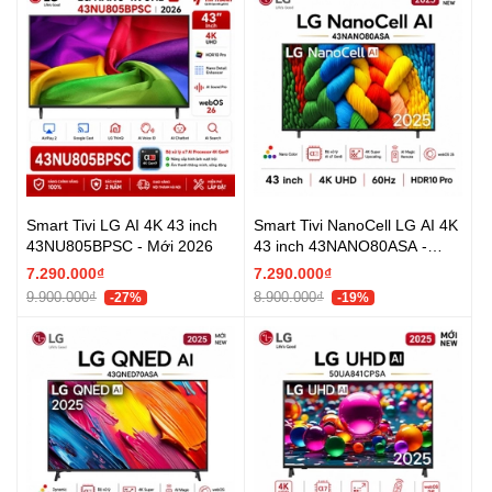
Smart Tivi LG AI 4K 43 inch
Smart Tivi NanoCell LG AI 4K
43NU805BPSC - Mới 2026
43 inch 43NANO80ASA -
Chính hãng
7.290.000₫
7.290.000₫
9.900.000₫
8.900.000₫
-27%
-19%