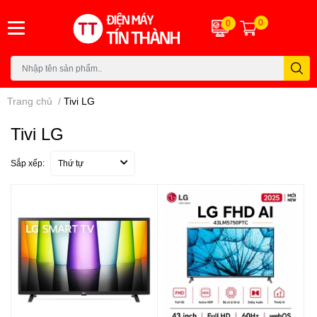
0
0
Trang chủ
/
Tivi LG
Tivi LG
Sắp xếp:
Thứ tự