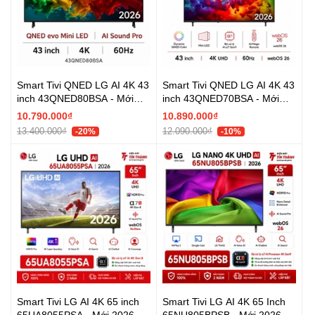
Smart Tivi QNED LG AI 4K 43
Smart Tivi QNED LG AI 4K 43
inch 43QNED80BSA - Mới
inch 43QNED70BSA - Mới
2026
2026
10.790.000₫
10.890.000₫
13.400.000₫
12.090.000₫
-20%
-10%
Smart Tivi LG AI 4K 65 inch
Smart Tivi LG AI 4K 65 Inch
65UA8055PSA - Mới 2026
65NU805BPSB - Mới 2026