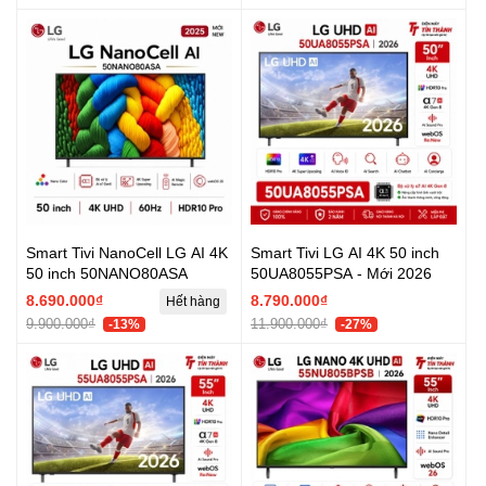
Smart Tivi NanoCell LG AI 4K
Smart Tivi LG AI 4K 50 inch
50 inch 50NANO80ASA
50UA8055PSA - Mới 2026
8.690.000₫
8.790.000₫
Hết hàng
9.900.000₫
11.900.000₫
-13%
-27%