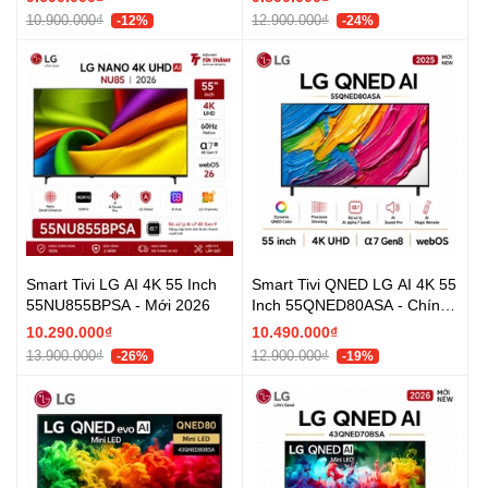
10.900.000₫
12.900.000₫
-12%
-24%
Smart Tivi LG AI 4K 55 Inch
Smart Tivi QNED LG AI 4K 55
55NU855BPSA - Mới 2026
Inch 55QNED80ASA - Chính
hãng
10.290.000₫
10.490.000₫
13.900.000₫
12.900.000₫
-26%
-19%