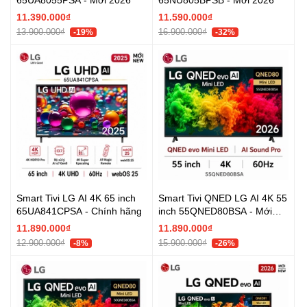
11.390.000₫
11.590.000₫
13.900.000₫
16.900.000₫
-19%
-32%
Smart Tivi LG AI 4K 65 inch
Smart Tivi QNED LG AI 4K 55
65UA841CPSA - Chính hãng
inch 55QNED80BSA - Mới
2026
11.890.000₫
11.890.000₫
12.900.000₫
15.900.000₫
-8%
-26%