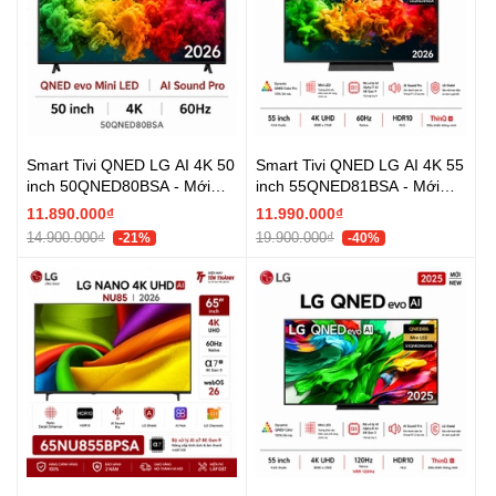
Smart Tivi QNED LG AI 4K 50
Smart Tivi QNED LG AI 4K 55
inch 50QNED80BSA - Mới
inch 55QNED81BSA - Mới
2026
2026
11.890.000₫
11.990.000₫
14.900.000₫
19.900.000₫
-21%
-40%