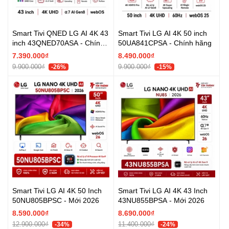
Smart Tivi QNED LG AI 4K 43
Smart Tivi LG AI 4K 50 inch
inch 43QNED70ASA - Chính
50UA841CPSA - Chính hãng
hãng
7.390.000₫
8.490.000₫
9.900.000₫
9.900.000₫
-26%
-15%
Smart Tivi LG AI 4K 50 Inch
Smart Tivi LG AI 4K 43 Inch
50NU805BPSC - Mới 2026
43NU855BPSA - Mới 2026
8.590.000₫
8.690.000₫
12.900.000₫
11.400.000₫
-34%
-24%