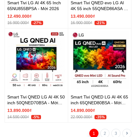
Smart Tivi LG AI 4K 65 Inch
Smart Tivi QNED evo LG AI
65NU855BPSA - Mới 2026
4K 55 inch 55QNED86ASA -
Chính hãng
12.490.000₫
13.490.000₫
16.900.000₫
16.900.000₫
-27%
-21%
Smart Tivi QNED LG AI 4K 50
Smart Tivi QNED LG AI 4K 65
inch 50QNED70BSA - Mới
inch 65QNED80BSA - Mới
2026
2026
13.890.000₫
14.890.000₫
14.590.000₫
22.900.000₫
-5%
-35%
1
2
3