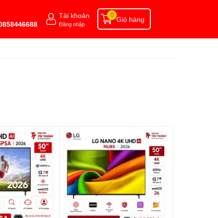
Tài khoản
0
Giỏ hàng
 0858446688
Đăng nhập