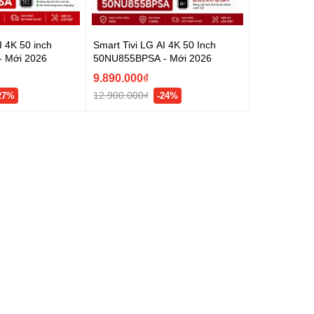
I 4K 50 inch
Smart Tivi LG AI 4K 50 Inch
 Mới 2026
50NU855BPSA - Mới 2026
9.890.000₫
12.900.000₫
27%
-24%