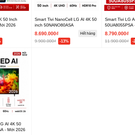
K 50 Inch
Smart Tivi NanoCell LG AI 4K 50
Smart Tivi LG A
ới 2026
inch 50NANO80ASA
50UA8055PSA -
8.690.000₫
8.790.000₫
Hết hàng
9.900.000₫
11.900.000₫
%
-13%
-
LG AI 4K 50
A - Mới 2026