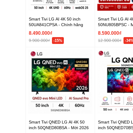
Smart Tivi LG AI 4K 50 inch
Smart Tivi LG AI 4
50UA841CPSA - Chính hãng
50NU805BPSC - M
8.490.000₫
8.590.000₫
9.900.000₫
12.900.000₫
-15%
-34
Smart Tivi QNED LG AI 4K 50
Smart Tivi QNED 
inch 50QNED80BSA - Mới 2026
inch 50QNED70BS