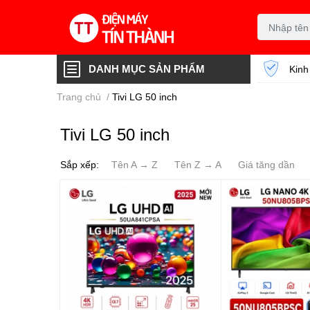
DANH MỤC SẢN PHẨM
Kinh
Trang chủ
/
Tivi LG 50 inch
Tivi LG 50 inch
Sắp xếp:
Tên A → Z
Tên Z → A
Giá tăng dần