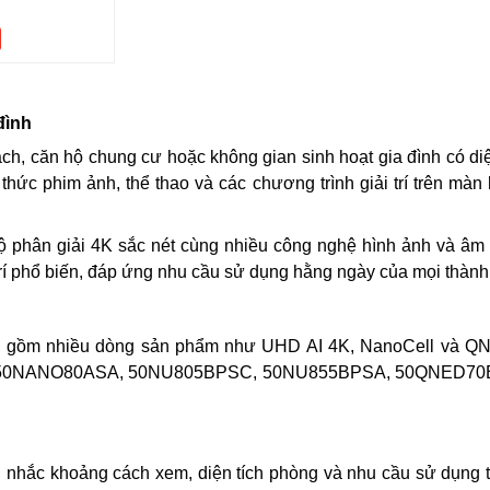
đình
ch, căn hộ chung cư hoặc không gian sinh hoạt gia đình có d
thức phim ảnh, thể thao và các chương trình giải trí trên màn
độ phân giải 4K sắc nét cùng nhiều công nghệ hình ảnh và âm
rí phổ biến, đáp ứng nhu cầu sử dụng hằng ngày của mọi thành v
nh gồm nhiều dòng sản phẩm như UHD AI 4K, NanoCell và Q
0NANO80ASA, 50NU805BPSC, 50NU855BPSA, 50QNED70BS
n nhắc khoảng cách xem, diện tích phòng và nhu cầu sử dụng