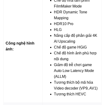
Chế độ nhà làm phim
phong phú như YouTube, Netflix, Clip TV, FPT Play,
FilmMaker Mode
Galaxy Play (Fim+), MyTV, Nhaccuatui, POPS Kids,
HDR Dynamic Tone
Spotify, Trình duyệt web, TV 360, VieON, VTVcab ON,
Mapping
YouTube Kids, Apple TV,… đáp ứng tìm kiếm của từng
HDR10 Pro
thành viên trong gia đình.
HLG
Nâng cấp độ phân giải 4K
AI Upscaling
*Hình ảnh chỉ mang tính chất minh họa sản phẩm
Công nghệ hình
Chế độ game HGiG
ảnh:
Tivi LG - Tiện ích
Chế độ hình ảnh phù hợp
nội dung
Tính năng AirPlay 2 (iPhone), Screen Share hỗ trợ bạn
Giảm độ trễ chơi game
chia sẻ các video, hình ảnh từ màn hình điện thoại lên tivi
Auto Low Latency Mode
đơn giản. Điều khiển toàn bộ hệ sinh thái trong nhà
(ALLM)
với Magic Remote và AI ThinQ. Hỗ trợ tìm kiếm giọng nói
Tương thích bộ mã hóa
bằng tiếng Việt qua remote thông minh, Google Assistant
Video decoder (VP9, AV1)
và LG Voice Search.
Tương thích HEVC
*Hình ảnh chỉ mang tính chất minh họa sản phẩm