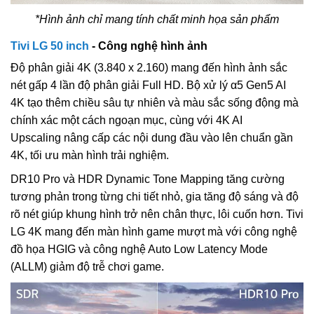
*Hình ảnh chỉ mang tính chất minh họa sản phẩm
Tivi LG 50 inch
- Công nghệ hình ảnh
Độ phân giải 4K (3.840 x 2.160) mang đến hình ảnh sắc
nét gấp 4 lần độ phân giải Full HD. Bộ xử lý α5 Gen5 AI
4K tạo thêm chiều sâu tự nhiên và màu sắc sống động mà
chính xác một cách ngoạn mục, cùng với 4K AI
Upscaling nâng cấp các nội dung đầu vào lên chuẩn gần
4K, tối ưu màn hình trải nghiệm.
DR10 Pro và HDR Dynamic Tone Mapping tăng cường
tương phản trong từng chi tiết nhỏ, gia tăng độ sáng và độ
rõ nét giúp khung hình trở nên chân thực, lôi cuốn hơn. Tivi
LG 4K mang đến màn hình game mượt mà với công nghệ
đồ họa HGIG và công nghệ Auto Low Latency Mode
(ALLM) giảm độ trễ chơi game.