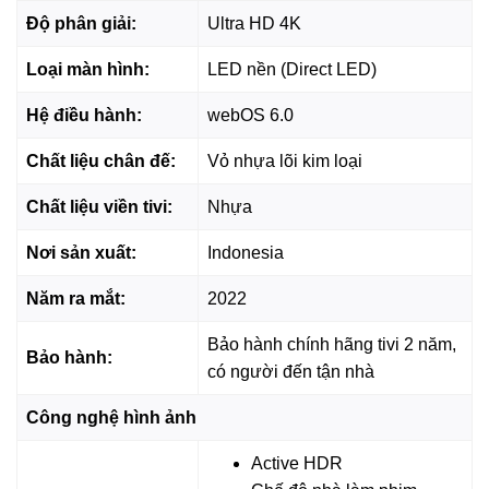
Đồng bộ hóa âm thanh LG Sound Sync liên kết hoàn
Độ phân giải:
Ultra HD 4K
hảo với dàn âm thanh qua kết nối Bluetooth, khuấy động
Loại màn hình:
LED nền (Direct LED)
mạnh mẽ không gian giải trí.
Hệ điều hành:
webOS 6.0
Chất liệu chân đế:
Vỏ nhựa lõi kim loại
Chất liệu viền tivi:
Nhựa
Nơi sản xuất:
Indonesia
Năm ra mắt:
2022
Bảo hành chính hãng tivi 2 năm,
Bảo hành:
có người đến tận nhà
*Hình ảnh chỉ mang tính chất minh họa sản phẩm
Tivi LG 4K
- Hệ điều hành
Công nghệ hình ảnh
Smart tivi thiết lập hệ điều hành webOS 22 thân thiện, dễ
Active HDR
dàng nhận biết và điều khiển. Tích hợp kho ứng dụng