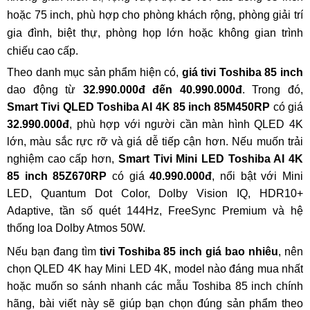
hoặc 75 inch, phù hợp cho phòng khách rộng, phòng giải trí
gia đình, biệt thự, phòng họp lớn hoặc không gian trình
chiếu cao cấp.
Theo danh mục sản phẩm hiện có,
giá tivi Toshiba 85 inch
dao động từ
32.990.000đ đến 40.990.000đ
. Trong đó,
Smart Tivi QLED Toshiba AI 4K 85 inch 85M450RP
có giá
32.990.000đ
, phù hợp với người cần màn hình QLED 4K
lớn, màu sắc rực rỡ và giá dễ tiếp cận hơn. Nếu muốn trải
nghiệm cao cấp hơn,
Smart Tivi Mini LED Toshiba AI 4K
85 inch 85Z670RP
có giá
40.990.000đ
, nổi bật với Mini
LED, Quantum Dot Color, Dolby Vision IQ, HDR10+
Adaptive, tần số quét 144Hz, FreeSync Premium và hệ
thống loa Dolby Atmos 50W.
Nếu bạn đang tìm
tivi Toshiba 85 inch giá bao nhiêu
, nên
chọn QLED 4K hay Mini LED 4K, model nào đáng mua nhất
hoặc muốn so sánh nhanh các mẫu Toshiba 85 inch chính
hãng, bài viết này sẽ giúp bạn chọn đúng sản phẩm theo