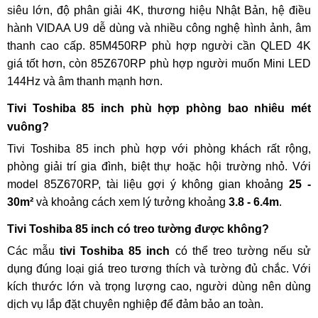
siêu lớn, độ phân giải 4K, thương hiệu Nhật Bản, hệ điều
hành VIDAA U9 dễ dùng và nhiều công nghệ hình ảnh, âm
thanh cao cấp. 85M450RP phù hợp người cần QLED 4K
giá tốt hơn, còn 85Z670RP phù hợp người muốn Mini LED
144Hz và âm thanh mạnh hơn.
Tivi Toshiba 85 inch phù hợp phòng bao nhiêu mét
vuông?
Tivi Toshiba 85 inch phù hợp với phòng khách rất rộng,
phòng giải trí gia đình, biệt thự hoặc hội trường nhỏ. Với
model 85Z670RP, tài liệu gợi ý không gian khoảng
25 -
30m²
và khoảng cách xem lý tưởng khoảng
3.8 - 6.4m
.
Tivi Toshiba 85 inch có treo tường được không?
Các mẫu
tivi Toshiba 85 inch
có thể treo tường nếu sử
dụng đúng loại giá treo tương thích và tường đủ chắc. Với
kích thước lớn và trọng lượng cao, người dùng nên dùng
dịch vụ lắp đặt chuyên nghiệp để đảm bảo an toàn.