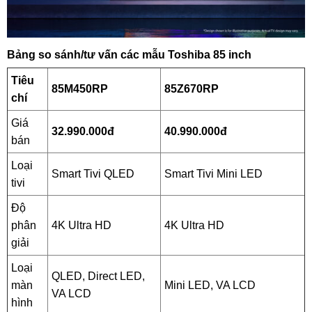
Bảng so sánh/tư vấn các mẫu Toshiba 85 inch
Tiêu
85M450RP
85Z670RP
chí
Giá
32.990.000đ
40.990.000đ
bán
Loại
Smart Tivi QLED
Smart Tivi Mini LED
tivi
Độ
phân
4K Ultra HD
4K Ultra HD
giải
Loại
QLED, Direct LED,
màn
Mini LED, VA LCD
VA LCD
hình