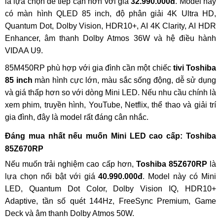
là lựa chọn dễ tiếp cận hơn với giá
32.990.000đ
. Model này
có màn hình QLED 85 inch, độ phân giải 4K Ultra HD,
Quantum Dot, Dolby Vision, HDR10+, AI 4K Clarity, AI HDR
Enhancer, âm thanh Dolby Atmos 36W và hệ điều hành
VIDAA U9.
85M450RP phù hợp với gia đình cần một chiếc
tivi Toshiba
85 inch
màn hình cực lớn, màu sắc sống động, dễ sử dụng
và giá thấp hơn so với dòng Mini LED. Nếu nhu cầu chính là
xem phim, truyền hình, YouTube, Netflix, thể thao và giải trí
gia đình, đây là model rất đáng cân nhắc.
Đáng mua nhất nếu muốn Mini LED cao cấp: Toshiba
85Z670RP
Nếu muốn trải nghiệm cao cấp hơn,
Toshiba 85Z670RP
là
lựa chọn nổi bật với giá
40.990.000đ
. Model này có Mini
LED, Quantum Dot Color, Dolby Vision IQ, HDR10+
Adaptive, tần số quét 144Hz, FreeSync Premium, Game
Deck và âm thanh Dolby Atmos 50W.