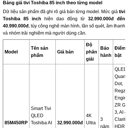
Bảng giá tivi Toshiba 85 inch theo từng model
Dữ liệu sản phẩm đã ghi rõ giá bán từng model. Mức giá
tivi
Toshiba 85 inch
hiện dao động từ
32.990.000đ đến
40.990.000đ
, tùy công nghệ màn hình, tần số quét, âm thanh
và nhóm trải nghiệm mà người dùng cần.
Độ
Tên sản
Bảo
Điểm 
Model
Giá bán
phân
phẩm
hành
bật
giải
QLED
Quant
Dot,
Regza
Engin
ZR Ge
Smart Tivi
3, AI 
QLED
4K
3
Clarity
85M450RP
Toshiba AI
32.990.000đ
Ultra
năm
HDR