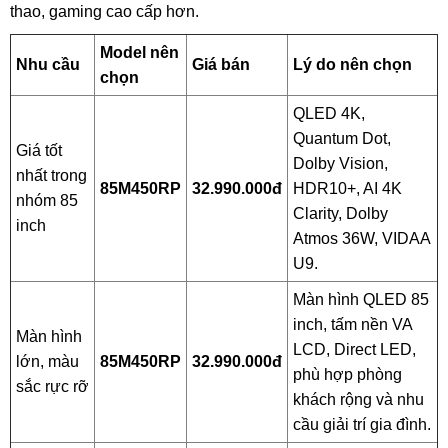
thao, gaming cao cấp hơn.
Model nên
Nhu cầu
Giá bán
Lý do nên chọn
chọn
QLED 4K,
Quantum Dot,
Giá tốt
Dolby Vision,
nhất trong
85M450RP
32.990.000đ
HDR10+, AI 4K
nhóm 85
Clarity, Dolby
inch
Atmos 36W, VIDAA
U9.
Màn hình QLED 85
inch, tấm nền VA
Màn hình
LCD, Direct LED,
lớn, màu
85M450RP
32.990.000đ
phù hợp phòng
sắc rực rỡ
khách rộng và nhu
cầu giải trí gia đình.