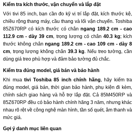
Kiểm tra kích thước, vận chuyển và lắp đặt
Với tivi 85 inch, bạn cần đo kỹ vị trí lắp đặt, kích thước kệ,
chiều rộng thang máy, cầu thang và lối vận chuyển. Toshiba
85Z670RP có kích thước có chân
ngang 189.2 cm - cao
112.9 cm - dày 39 cm
, trọng lượng có chân
40.3 kg
; kích
thước không chân
ngang 189.2 cm - cao 109 cm - dày 8
cm
, trọng lượng không chân
39.3 kg
. Nếu treo tường, cần
dùng giá treo phù hợp và đảm bảo tường đủ chắc.
Kiểm tra đúng model, giá bán và bảo hành
Khi mua
tivi Toshiba 85 inch chính hãng
, hãy kiểm tra
đúng model, giá bán, thời gian bảo hành, phụ kiện đi kèm,
chính sách giao hàng và hỗ trợ lắp đặt. Cả 85M450RP và
85Z670RP đều có bảo hành chính hãng 3 năm, nhưng khác
nhau rõ rệt về công nghệ màn hình, tần số quét, âm thanh và
mức giá.
Gợi ý danh mục liên quan