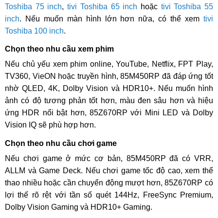
Toshiba 75 inch
,
tivi Toshiba 65 inch
hoặc
tivi Toshiba 55
inch
. Nếu muốn màn hình lớn hơn nữa, có thể xem
tivi
Toshiba 100 inch
.
Chọn theo nhu cầu xem phim
Nếu chủ yếu xem phim online, YouTube, Netflix, FPT Play,
TV360, VieON hoặc truyền hình, 85M450RP đã đáp ứng tốt
nhờ QLED, 4K, Dolby Vision và HDR10+. Nếu muốn hình
ảnh có độ tương phản tốt hơn, màu đen sâu hơn và hiệu
ứng HDR nổi bật hơn, 85Z670RP với Mini LED và Dolby
Vision IQ sẽ phù hợp hơn.
Chọn theo nhu cầu chơi game
Nếu chơi game ở mức cơ bản, 85M450RP đã có VRR,
ALLM và Game Deck. Nếu chơi game tốc độ cao, xem thể
thao nhiều hoặc cần chuyển động mượt hơn, 85Z670RP có
lợi thế rõ rệt với tần số quét 144Hz, FreeSync Premium,
Dolby Vision Gaming và HDR10+ Gaming.