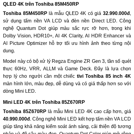
QLED 4K trên Toshiba 85M450RP
Toshiba 85M450RP
là mẫu QLED 4K có giá
32.990.000đ
,
sử dụng tấm nền VA LCD và đèn nền Direct LED. Công
nghệ Quantum Dot giúp màu sắc rực rỡ hơn, trong khi
Dolby Vision, HDR10+, AI 4K Clarity, AI HDR Enhancer và
AI Picture Optimizer hỗ trợ tối ưu hình ảnh theo từng nội
dung.
Model này có bộ xử lý Regza Engine ZR Gen 3, tần số quét
thực 60Hz, VRR, ALLM và Game Deck. Đây là lựa chọn
hợp lý cho người cần một chiếc
tivi Toshiba 85 inch 4K
màn hình lớn, màu đẹp, dễ dùng và có giá thấp hơn so với
dòng Mini LED.
Mini LED 4K trên Toshiba 85Z670RP
Toshiba 85Z670RP
là mẫu Mini LED 4K cao cấp hơn, giá
40.990.000đ
. Công nghệ Mini LED kết hợp tấm nền VA LCD
giúp tăng khả năng kiểm soát ánh sáng, cải thiện độ tương
phản và độ sâu màu đen. Quantum Dot Color giúp mở rộng