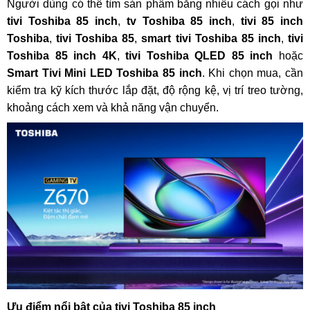
Người dùng có thể tìm sản phẩm bằng nhiều cách gọi như
tivi Toshiba 85 inch
,
tv Toshiba 85 inch
,
tivi 85 inch
Toshiba
,
tivi Toshiba 85
,
smart tivi Toshiba 85 inch
,
tivi
Toshiba 85 inch 4K
,
tivi Toshiba QLED 85 inch
hoặc
Smart Tivi Mini LED Toshiba 85 inch
. Khi chọn mua, cần
kiểm tra kỹ kích thước lắp đặt, độ rộng kệ, vị trí treo tường,
khoảng cách xem và khả năng vận chuyển.
Ưu điểm nổi bật của tivi Toshiba 85 inch