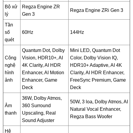
Bộ xử
Regza Engine ZR
Regza Engine ZRi Gen 3
lý
Gen 3
Tần
số
60Hz
144Hz
quét
Quantum Dot, Dolby
Mini LED, Quantum Dot
Công
Vision, HDR10+, AI
Color, Dolby Vision IQ,
nghệ
4K Clarity, AI HDR
HDR10+ Adaptive, AI 4K
hình
Enhancer, AI Motion
Clarity, AI HDR Enhancer,
ảnh
Enhancer, Game
FreeSync Premium, Game
Deck
Deck
36W, Dolby Atmos,
50W, 3 loa, Dolby Atmos, AI
Âm
360 Surround
Natural Vocal Enhancer,
thanh
Upscaling, Real
Regza Bass Woofer
Sound Adjuster
Hệ