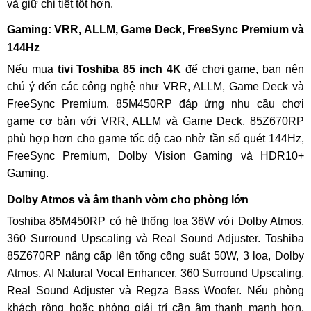
và giữ chi tiết tốt hơn.
Gaming: VRR, ALLM, Game Deck, FreeSync Premium và
144Hz
Nếu mua
tivi Toshiba 85 inch 4K
để chơi game, bạn nên
chú ý đến các công nghệ như VRR, ALLM, Game Deck và
FreeSync Premium. 85M450RP đáp ứng nhu cầu chơi
game cơ bản với VRR, ALLM và Game Deck. 85Z670RP
phù hợp hơn cho game tốc độ cao nhờ tần số quét 144Hz,
FreeSync Premium, Dolby Vision Gaming và HDR10+
Gaming.
Dolby Atmos và âm thanh vòm cho phòng lớn
Toshiba 85M450RP có hệ thống loa 36W với Dolby Atmos,
360 Surround Upscaling và Real Sound Adjuster. Toshiba
85Z670RP nâng cấp lên tổng công suất 50W, 3 loa, Dolby
Atmos, AI Natural Vocal Enhancer, 360 Surround Upscaling,
Real Sound Adjuster và Regza Bass Woofer. Nếu phòng
khách rộng hoặc phòng giải trí cần âm thanh mạnh hơn,