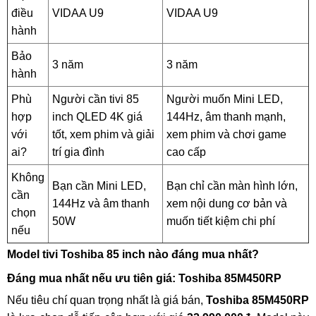
điều
VIDAA U9
VIDAA U9
hành
Bảo
3 năm
3 năm
hành
Phù
Người cần tivi 85
Người muốn Mini LED,
hợp
inch QLED 4K giá
144Hz, âm thanh mạnh,
với
tốt, xem phim và giải
xem phim và chơi game
ai?
trí gia đình
cao cấp
Không
Bạn cần Mini LED,
Bạn chỉ cần màn hình lớn,
cần
144Hz và âm thanh
xem nội dung cơ bản và
chọn
50W
muốn tiết kiệm chi phí
nếu
Model tivi Toshiba 85 inch nào đáng mua nhất?
Đáng mua nhất nếu ưu tiên giá: Toshiba 85M450RP
Nếu tiêu chí quan trọng nhất là giá bán,
Toshiba 85M450RP