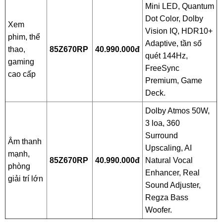
Mini LED, Quantum
Dot Color, Dolby
Xem
Vision IQ, HDR10+
phim, thể
Adaptive, tần số
thao,
85Z670RP
40.990.000đ
quét 144Hz,
gaming
FreeSync
cao cấp
Premium, Game
Deck.
Dolby Atmos 50W,
3 loa, 360
Surround
Âm thanh
Upscaling, AI
mạnh,
85Z670RP
40.990.000đ
Natural Vocal
phòng
Enhancer, Real
giải trí lớn
Sound Adjuster,
Regza Bass
Woofer.