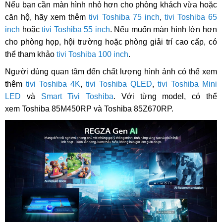
Nếu bạn cần màn hình nhỏ hơn cho phòng khách vừa hoặc
căn hộ, hãy xem thêm
tivi Toshiba 75 inch
,
tivi Toshiba 65
inch
hoặc
tivi Toshiba 55 inch
. Nếu muốn màn hình lớn hơn
cho phòng họp, hội trường hoặc phòng giải trí cao cấp, có
thể tham khảo
tivi Toshiba 100 inch
.
Người dùng quan tâm đến chất lượng hình ảnh có thể xem
thêm
tivi Toshiba 4K
,
tivi Toshiba QLED
,
tivi Toshiba Mini
LED
và
Smart Tivi Toshiba
. Với từng model, có thể
xem Toshiba 85M450RP và Toshiba 85Z670RP.