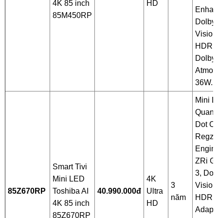
4K 85 inch
HD
Enhan
85M450RP
Dolby
Vision
HDR1
Dolby
Atmos
36W.
Mini L
Quant
Dot Co
Regza
Engin
ZRi G
Smart Tivi
3, Dol
Mini LED
4K
3
Vision
85Z670RP
Toshiba AI
40.990.000đ
Ultra
năm
HDR1
4K 85 inch
HD
Adapti
85Z670RP