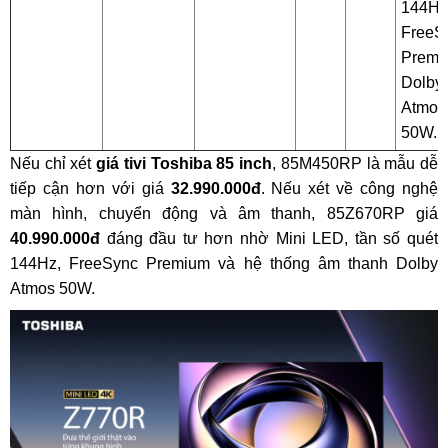
144Hz
FreeS
Premi
Dolby
Atmos
50W.
Nếu chỉ xét
giá tivi Toshiba 85 inch
, 85M450RP là mẫu dễ
tiếp cận hơn với giá
32.990.000đ
. Nếu xét về công nghệ
màn hình, chuyển động và âm thanh, 85Z670RP giá
40.990.000đ
đáng đầu tư hơn nhờ Mini LED, tần số quét
144Hz, FreeSync Premium và hệ thống âm thanh Dolby
Atmos 50W.