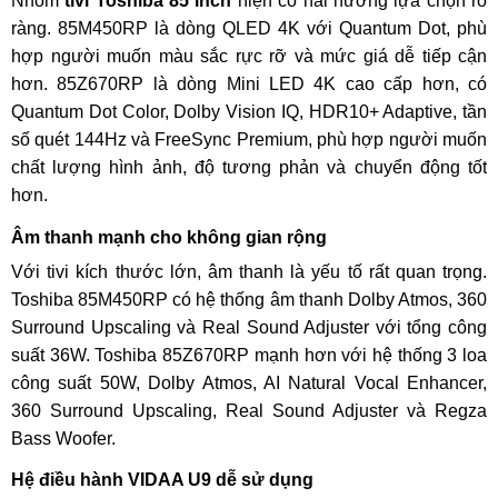
Nhóm
tivi Toshiba 85 inch
hiện có hai hướng lựa chọn rõ
ràng. 85M450RP là dòng QLED 4K với Quantum Dot, phù
hợp người muốn màu sắc rực rỡ và mức giá dễ tiếp cận
hơn. 85Z670RP là dòng Mini LED 4K cao cấp hơn, có
Quantum Dot Color, Dolby Vision IQ, HDR10+ Adaptive, tần
số quét 144Hz và FreeSync Premium, phù hợp người muốn
chất lượng hình ảnh, độ tương phản và chuyển động tốt
hơn.
Âm thanh mạnh cho không gian rộng
Với tivi kích thước lớn, âm thanh là yếu tố rất quan trọng.
Toshiba 85M450RP có hệ thống âm thanh Dolby Atmos, 360
Surround Upscaling và Real Sound Adjuster với tổng công
suất 36W. Toshiba 85Z670RP mạnh hơn với hệ thống 3 loa
công suất 50W, Dolby Atmos, AI Natural Vocal Enhancer,
360 Surround Upscaling, Real Sound Adjuster và Regza
Bass Woofer.
Hệ điều hành VIDAA U9 dễ sử dụng