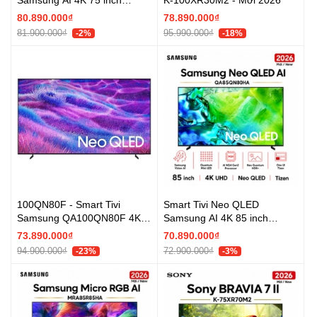
MRA75R95HX - Mới 2026
80.890.000₫
78.890.000₫
81.900.000₫
95.990.000₫
-2%
-18%
100QN80F - Smart Tivi
Smart Tivi Neo QLED
Samsung QA100QN80F 4K
Samsung AI 4K 85 inch
100 inch AI Neo QLED -
QA85QN80HA - Mới 2026
73.890.000₫
70.890.000₫
Chính hãng
94.900.000₫
72.900.000₫
-23%
-3%