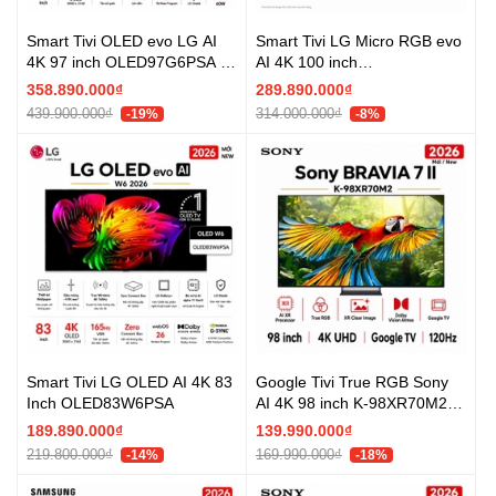
Smart Tivi OLED evo LG AI
Smart Tivi LG Micro RGB evo
4K 97 inch OLED97G6PSA -
AI 4K 100 inch
Mới 2026
100MRGB96BS - Mới 2026
358.890.000₫
289.890.000₫
439.900.000₫
314.000.000₫
-19%
-8%
Smart Tivi LG OLED AI 4K 83
Google Tivi True RGB Sony
Inch OLED83W6PSA
AI 4K 98 inch K-98XR70M2 -
Mới 2026
189.890.000₫
139.990.000₫
219.800.000₫
169.990.000₫
-14%
-18%