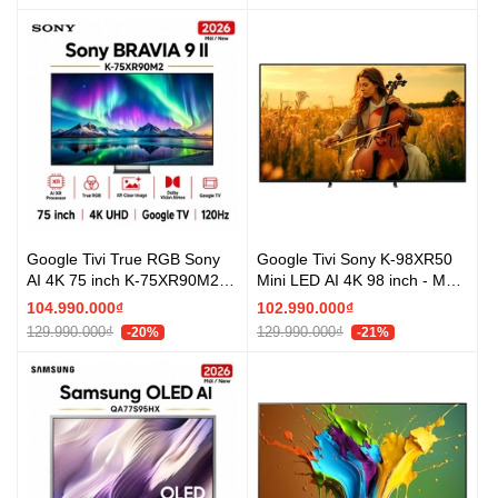
Google Tivi True RGB Sony
Google Tivi Sony K-98XR50
AI 4K 75 inch K-75XR90M2 -
Mini LED AI 4K 98 inch - Mới
Mới 2026
2025
104.990.000₫
102.990.000₫
129.990.000₫
129.990.000₫
-20%
-21%