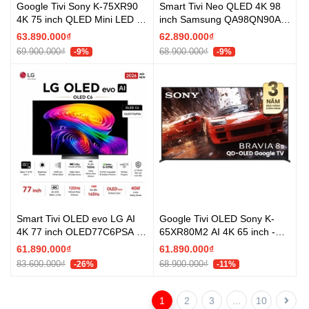
Google Tivi Sony K-75XR90
Smart Tivi Neo QLED 4K 98
4K 75 inch QLED Mini LED AI
inch Samsung QA98QN90A -
- Chính hãng
Chính hãng
63.890.000₫
62.890.000₫
69.900.000₫
68.900.000₫
-9%
-9%
Smart Tivi OLED evo LG AI
Google Tivi OLED Sony K-
4K 77 inch OLED77C6PSA -
65XR80M2 AI 4K 65 inch -
Mới 2026
Mới 2025
61.890.000₫
61.890.000₫
83.600.000₫
68.900.000₫
-26%
-11%
1
2
3
...
10