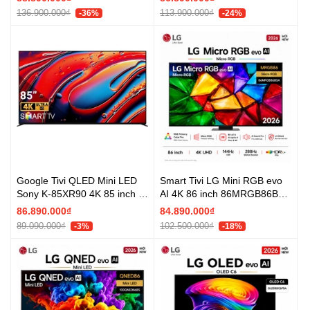
hãng
136.900.000₫
113.900.000₫
-36%
-24%
Google Tivi QLED Mini LED
Smart Tivi LG Mini RGB evo
Sony K-85XR90 4K 85 inch AI
AI 4K 86 inch 86MRGB86BSA
- Chính hãng
- Mới 2026
86.890.000₫
84.890.000₫
89.090.000₫
102.500.000₫
-3%
-18%