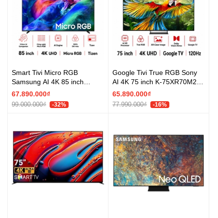
Smart Tivi Micro RGB
Google Tivi True RGB Sony
Samsung AI 4K 85 inch
AI 4K 75 inch K-75XR70M2 -
MRA85R85HA - Mới 2026
Mới 2026
67.890.000₫
65.890.000₫
99.000.000₫
77.990.000₫
-32%
-16%