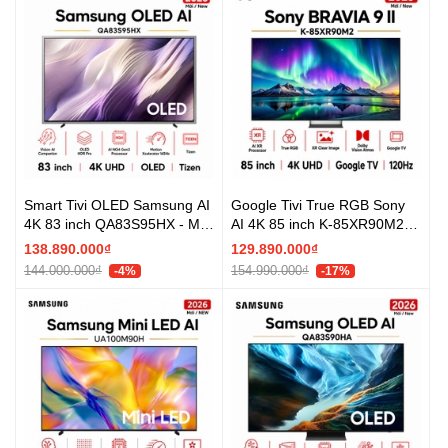
Smart Tivi OLED Samsung AI
Google Tivi True RGB Sony
4K 83 inch QA83S95HX - Mới
AI 4K 85 inch K-85XR90M2 -
2026
Mới 2026
138.890.000₫
129.890.000₫
144.000.000₫
154.990.000₫
-4%
-17%