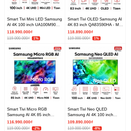
Smart Tivi Mini LED Samsung
Smart Tivi OLED Samsung AI
AI 4K 100 inch UA100M90H -
4K 83 inch QA83S90HA - Mới
Mới 2026
2026
118.990.000₫
118.890.000₫
119.000.000₫
119.000.000₫
1%
1%
Smart Tivi Micro RGB
Smart Tivi Neo QLED
Samsung AI 4K 85 inch
Samsung AI 4K 100 inch
MRA85R95HX - Mới 2026
QA100QN80H - Mới 2026
116.990.000₫
109.890.000₫
119.000.000₫
119.000.000₫
-2%
-8%