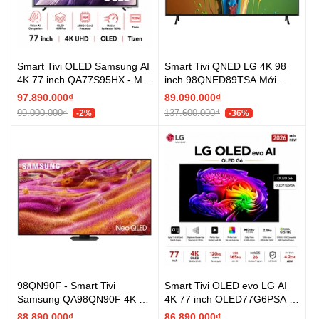
Smart Tivi OLED Samsung AI
Smart Tivi QNED LG 4K 98
4K 77 inch QA77S95HX - Mới
inch 98QNED89TSA Mới
2026
2024
97.890.000₫
89.090.000₫
99.000.000₫
137.600.000₫
-2%
-36%
98QN90F - Smart Tivi
Smart Tivi OLED evo LG AI
Samsung QA98QN90F 4K 98
4K 77 inch OLED77G6PSA -
inch AI Neo QLED - Chính
Mới 2026
88.890.000₫
86.890.000₫