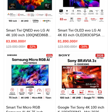
Smart Tivi QNED evo LG AI
Smart Tivi OLED evo LG AI
4K 100 inch 100QNED86BS -
4K 83 inch OLED83C6PSA -
Mới 2026
Mới 2026
83.890.000₫
81.890.000₫
123.000.000₫
123.000.000₫
-32%
-34%
Smart Tivi Micro RGB
Google Tivi Sony 4K 100 inch
Samsung AI 4K 75 inch
K-100XR30M2 - Mới 2026