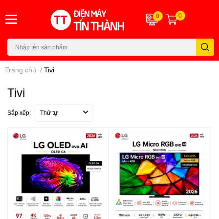
0
0
Trang chủ
/
Tivi
Tivi
Sắp xếp:
Thứ tự