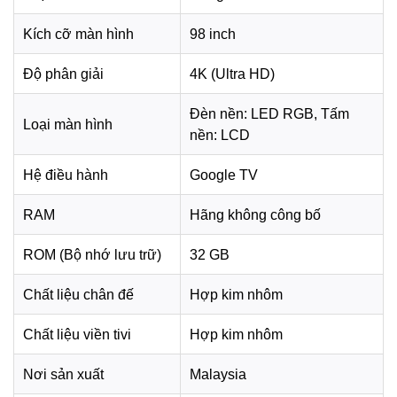
hướng điện ảnh hơn. Tivi còn có X-Wide Angle Pro, XR
Kích cỡ màn hình
98 inch
Motion Clarity, VRR và ALLM, giúp hình ảnh rõ, mượt và
ổn định khi xem từ nhiều góc hoặc chơi game.
Độ phân giải
4K (Ultra HD)
Đèn nền: LED RGB, Tấm
Loại màn hình
nền: LCD
Hệ điều hành
Google TV
RAM
Hãng không công bố
ROM (Bộ nhớ lưu trữ)
32 GB
Chất liệu chân đế
Hợp kim nhôm
*Hình ảnh chỉ mang tính chất minh họa
Chất liệu viền tivi
Hợp kim nhôm
Công nghệ âm thanh
Google Tivi True RGB Sony AI 4K 98 inch K-98XR70M2
Nơi sản xuất
Malaysia
sở hữu hệ thống 6 loa với tổng công suất 65W, mang lại