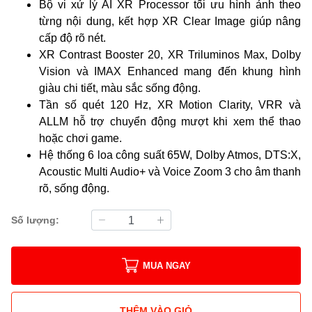
Bộ vi xử lý AI XR Processor tối ưu hình ảnh theo
từng nội dung, kết hợp XR Clear Image giúp nâng
cấp độ rõ nét.
XR Contrast Booster 20, XR Triluminos Max, Dolby
Vision và IMAX Enhanced mang đến khung hình
giàu chi tiết, màu sắc sống động.
Tần số quét 120 Hz, XR Motion Clarity, VRR và
ALLM hỗ trợ chuyển động mượt khi xem thể thao
hoặc chơi game.
Hệ thống 6 loa công suất 65W, Dolby Atmos, DTS:X,
Acoustic Multi Audio+ và Voice Zoom 3 cho âm thanh
rõ, sống động.
Số lượng:
MUA NGAY
THÊM VÀO GIỎ