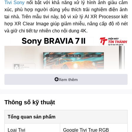
Tivi Sony
nổi bật với khả năng xử lý hình ảnh giàu cảm
xúc, phù hợp người dùng yêu thích trải nghiệm điện ảnh
tại nhà. Trên mẫu tivi này, bộ vi xử lý AI XR Processor kết
hợp XR Clear Image giúp giảm nhiễu, nâng cấp độ rõ nét
và giữ chi tiết tự nhiên cho nội dung 4K.
Xem thêm
Thông số kỹ thuật
*Hình ảnh chỉ mang tính chất minh họa
Tổng quan sản phẩm
Các chuẩn
Dolby Vision
,
HDR10
,
HLG
,
IMAX Enhanced
và
Netflix Calibrated Mode
hỗ trợ hiển thị nội dung theo
Loại Tivi
Google Tivi True RGB