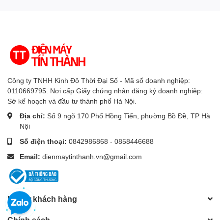
nói
Google Assistant có tiếng
Việt
Chiếu hình từ điện
Chromecast, AirPlay 2
thoại lên TV
Remote tích hợp micro tìm
Remote thông minh
kiếm giọng nói (RMF-
Công ty TNHH Kinh Đô Thời Đại Số - Mã số doanh nghiệp:
0110669795. Nơi cấp Giấy chứng nhận đăng ký doanh nghiệp:
TX840V)
Sở kế hoạch và đầu tư thành phố Hà Nội.
Kết nối ứng dụng các
Địa chỉ:
Số 9 ngõ 170 Phố Hồng Tiến, phường Bồ Đề, TP Hà
Google Home
thiết bị trong nhà
Nội
Số điện thoại:
0842986868 - 0858446688
YouTube Kids, Galaxy Play
Email:
dienmaytinthanh.vn@gmail.com
Ứng dụng phổ biến
(Fim+), MyTV, POPS Kids,
VieON, Eco Dashboard
Micro tích hợp trên TV - điều
Hỗ trợ khách hàng
Tiện ích thông minh
khiển giọng nói rảnh tay,
khác
Bravia CAM (mua thêm
Chính sách