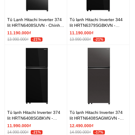
Tủ Lạnh Hitachi Inverter 374
Tủ lạnh Hitachi Inverter 344
lít HRTN6408SUVN - Chính
lít HRTN6379SGBKVN -
hãng
Chính hãng
11.190.000₫
11.190.000₫
13.990.000₫
13.990.000₫
-21%
-21%
Tủ lạnh Hitachi Inverter 374
Tủ lạnh Hitachi Inverter 374
lít HRTN6408SGBKVN -
lít HRTN6408SAGMGVN -
Chính hãng
Chính hãng
11.990.000₫
12.490.000₫
14.990.000₫
14.990.000₫
-21%
-17%