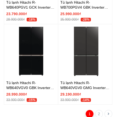
Tủ lạnh Hitachi R-
Tủ lạnh Hitachi R-
WB640PGV1 GCK Inverter
WB700PGV4 GBK Inverter
569 lít - Chính hãng
645 lít Multi Door - Chính
23.790.000₫
25.990.000₫
hãng
28.900.000₫
35.900.000₫
-18%
-28%
Tủ lạnh Hitachi R-
Tủ lạnh Hitachi R-
WB640VGV0 GBK Inverter
WB640VGV0 GMG Inverter
569 lít - Chính hãng
569 lít - Chính hãng
28.990.000₫
29.190.000₫
33.900.000₫
33.900.000₫
-15%
-14%
1
2