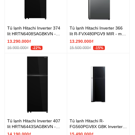
Tủ lạnh Hitachi Inverter 374
Tủ lạnh Hitachi Inverter 366
lít HRTN6408SAGBKVN -
lít R-FVX480PGV9 MIR - mặt
Chính hãng
gương pha lê- Chính hãng
13.290.000₫
13.290.000₫
16.900.000₫
15.500.000₫
-22%
-15%
Tủ lạnh Hitachi Inverter 407
Tủ lạnh Hitachi R-
lít HRTN6443SAGBKVN -
FG560PGV8X GBK Inverter
Chính hãng
450 lít - Chính hãng
14.190.000₫
15.490.000₫