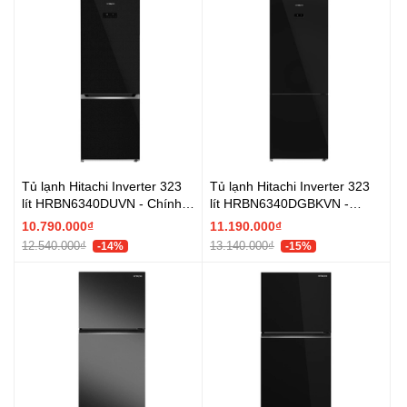
Tủ lạnh Hitachi Inverter 323
Tủ lạnh Hitachi Inverter 323
lít HRBN6340DUVN - Chính
lít HRBN6340DGBKVN -
hãng
Chính hãng
10.790.000₫
11.190.000₫
12.540.000₫
13.140.000₫
-14%
-15%