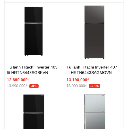
Tủ lạnh Hitachi Inverter 409
Tủ lạnh Hitachi Inverter 407
lít HRTN6443SGBKVN -
lít HRTN6443SAGMGVN -
Chính hãng
Chính hãng
12.890.000₫
13.190.000₫
13.990.000₫
16.990.000₫
-8%
-23%