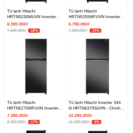
Tủ lạnh Hitachi
Tủ lạnh Hitachi
HRTN5230MUVN Inverter
HRTN5255MFUVN Inverter
210 lít - Chính hãng
240 lít - Chính hãng
6.390.000₫
6.790.000₫
7.590.000₫
7.900.000₫
-16%
-15%
Tủ lạnh Hitachi
Tủ lạnh Hitachi Inverter 344
HRTN5275MFUVN Inverter
lít HRTN6379SUVN - Chính
260 lít - Chính hãng
hãng
7.390.000₫
10.290.000₫
8.900.000₫
11.190.000₫
-17%
-9%