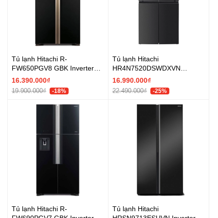
Tủ lạnh Hitachi R-
Tủ lạnh Hitachi
FW650PGV8 GBK Inverter
HR4N7520DSWDXVN
509 lít - Chính hãng
Inverter 464 lít Multi Door -
16.390.000₫
16.990.000₫
Chính hãng
19.900.000₫
22.490.000₫
-18%
-25%
Tủ lạnh Hitachi R-
Tủ lạnh Hitachi
FW690PGV7 GBK Inverter
HRSN9713ESUVN Inverter