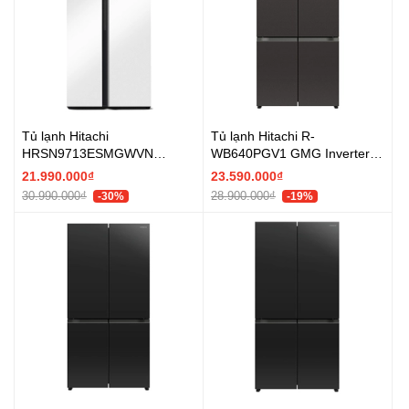
Tủ lạnh Hitachi
Tủ lạnh Hitachi R-
HRSN9713ESMGWVN
WB640PGV1 GMG Inverter
Inverter 655 lít Side By Side -
569 lít - Chính hãng
21.990.000₫
23.590.000₫
Chính hãng
30.990.000₫
28.900.000₫
-30%
-19%