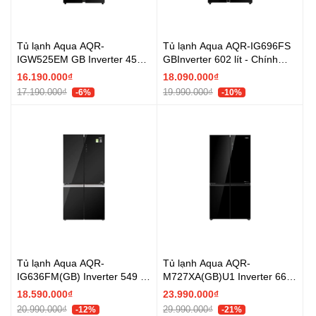
Tủ lạnh Aqua AQR-
Tủ lạnh Aqua AQR-IG696FS
IGW525EM GB Inverter 456
GBInverter 602 lít - Chính
lít Multi Door - Chính hãng
hãng
16.190.000₫
18.090.000₫
17.190.000₫
19.990.000₫
-6%
-10%
Tủ lạnh Aqua AQR-
Tủ lạnh Aqua AQR-
IG636FM(GB) Inverter 549 lít
M727XA(GB)U1 Inverter 660
Multi Door - Chính hãng
lít Multi Door - Chính hãng
18.590.000₫
23.990.000₫
20.990.000₫
29.990.000₫
-12%
-21%