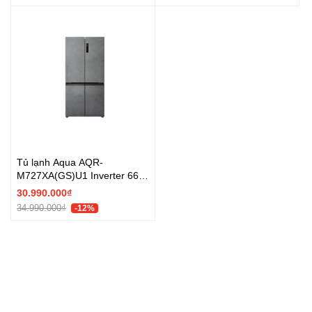
Tủ lạnh Aqua AQR-
M727XA(GS)U1 Inverter 660
lít Multi Door - Chính hãng
30.990.000₫
34.990.000₫
-12%