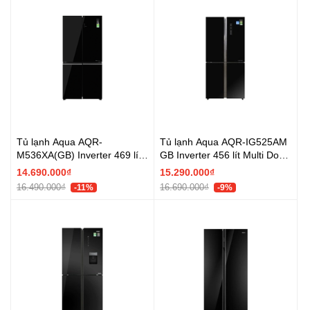
Tủ lạnh Aqua AQR-
Tủ lạnh Aqua AQR-IG525AM
M536XA(GB) Inverter 469 lít
GB Inverter 456 lít Multi Door
Multi Door - Chính hãng
- Chính hãng
14.690.000₫
15.290.000₫
16.490.000₫
16.690.000₫
-11%
-9%