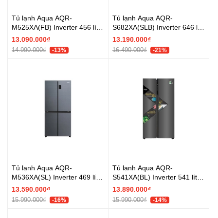
Tủ lạnh Aqua AQR-
Tủ lạnh Aqua AQR-
M525XA(FB) Inverter 456 lít
S682XA(SLB) Inverter 646 lít
Multi Door - Chính hãng
- Chính hãng
13.090.000₫
13.190.000₫
14.990.000₫
16.490.000₫
-13%
-21%
Tủ lạnh Aqua AQR-
Tủ lạnh Aqua AQR-
M536XA(SL) Inverter 469 lít
S541XA(BL) Inverter 541 lít -
Multi Door - Chính hãng
Chính hãng
13.590.000₫
13.890.000₫
15.990.000₫
15.990.000₫
-16%
-14%