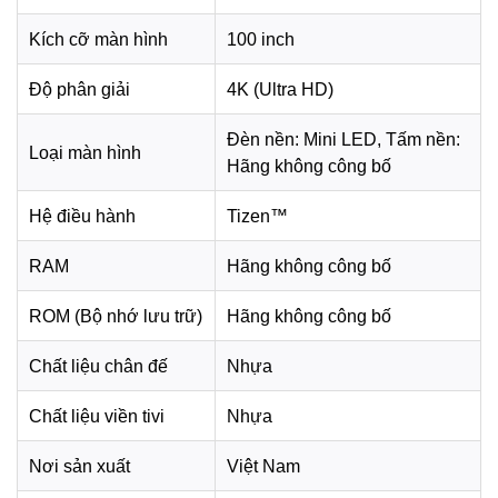
và làm khung hình sống động hơn.
Kích cỡ màn hình
100 inch
Độ phân giải
4K (Ultra HD)
Đèn nền: Mini LED, Tấm nền:
Loại màn hình
Hãng không công bố
Hệ điều hành
Tizen™
RAM
Hãng không công bố
ROM (Bộ nhớ lưu trữ)
Hãng không công bố
*Hình ảnh chỉ mang tính chất minh họa
Công nghệ âm thanh
Chất liệu chân đế
Nhựa
Smart Tivi Mini LED Samsung AI 4K 100 inch UA100M90H
Chất liệu viền tivi
Nhựa
có tổng công suất loa 20W, đáp ứng nhu cầu xem phim,
nghe nhạc, theo dõi tin tức hoặc xem thể thao hằng ngày.
Nơi sản xuất
Việt Nam
Công nghệ
OTS Lite
hỗ trợ âm thanh chuyển động theo