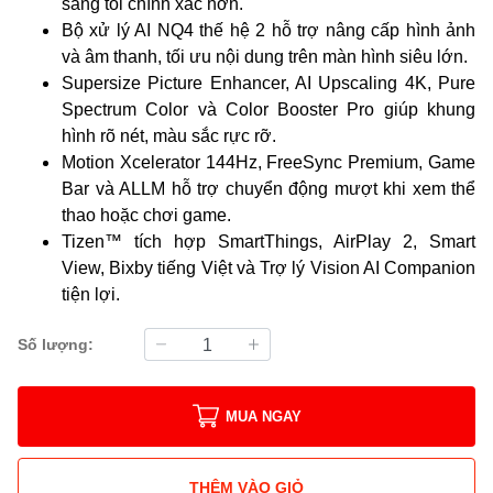
sáng tối chính xác hơn.
Bộ xử lý AI NQ4 thế hệ 2 hỗ trợ nâng cấp hình ảnh
và âm thanh, tối ưu nội dung trên màn hình siêu lớn.
Supersize Picture Enhancer, AI Upscaling 4K, Pure
Spectrum Color và Color Booster Pro giúp khung
hình rõ nét, màu sắc rực rỡ.
Motion Xcelerator 144Hz, FreeSync Premium, Game
Bar và ALLM hỗ trợ chuyển động mượt khi xem thể
thao hoặc chơi game.
Tizen™ tích hợp SmartThings, AirPlay 2, Smart
View, Bixby tiếng Việt và Trợ lý Vision AI Companion
tiện lợi.
Số lượng:
MUA NGAY
THÊM VÀO GIỎ