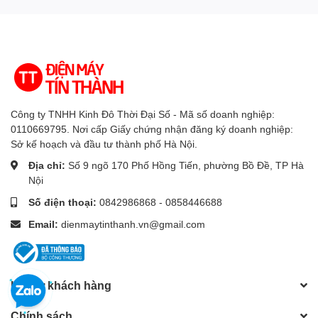
Multi View chia nhỏ màn hình
Tiện ích thông minh
tivi, Trợ lý Vision AI
khác
Companion (VAC)
Cổng kết nối
Công ty TNHH Kinh Đô Thời Đại Số - Mã số doanh nghiệp:
Kết nối Internet
Wi-Fi, cổng mạng LAN
0110669795. Nơi cấp Giấy chứng nhận đăng ký doanh nghiệp:
Sở kế hoạch và đầu tư thành phố Hà Nội.
Kết nối không dây
Bluetooth 5.3
Địa chỉ:
Số 9 ngõ 170 Phố Hồng Tiến, phường Bồ Đề, TP Hà
Nội
USB
2 cổng USB A
Số điện thoại:
0842986868 - 0858446688
Cổng nhận hình ảnh,
3 cổng HDMI có 1 cổng HDMI
Email:
dienmaytinthanh.vn@gmail.com
âm thanh
eARC (ARC)
1 cổng Optical (Digital Audio),
Cổng xuất âm thanh
Hỗ trợ khách hàng
1 cổng eARC (ARC)
Chính sách
Thông tin lắp đặt