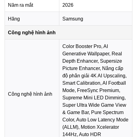
hình ảnh, tạo cảm giác âm thanh liền mạch hơn với nội
Năm ra mắt
2026
dung đang hiển thị.
Hãng
Samsung
Active Voice Amplifier
giúp điều chỉnh âm thanh hội thoại
theo môi trường, hỗ trợ nghe lời thoại rõ hơn trong các
Công nghệ hình ảnh
chương trình có nhiều âm nền. Ngoài ra,
Adaptive
Sound+
tối ưu chất âm theo nội dung, trong khi
Q-
Color Booster Pro, AI
Symphony
giúp đồng bộ âm thanh giữa tivi và loa thanh
Generative Wallpaper, Real
Samsung tương thích.
Depth Enhancer, Supersize
Picture Enhancer, Nâng cấp
độ phân giải 4K AI Upscaling,
*Hình ảnh chỉ mang tính chất minh họa
Smart Calibration, AI Football
Hệ điều hành Tizen
Mode, FreeSync Premium,
Công nghệ hình ảnh
Supreme Mini LED Dimming,
Hệ điều hành
Tizen™
trên Smart Tivi Mini LED Samsung
Super Ultra Wide Game View
AI 4K 100 inch UA100M90H mang đến giao diện trực
& Game Bar, Pure Spectrum
quan, dễ thao tác và hỗ trợ nhiều ứng dụng phổ biến như
Color, Auto Low Latency Mode
YouTube, Netflix, FPT Play, TV 360, VTV Go và VieON.
(ALLM), Motion Xcelerator
Người dùng có thể nhanh chóng truy cập nội dung yêu
144Hz, Auto HDR
thích trên màn hình lớn.