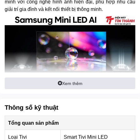
minh với công nghệ hình ảnh hiện đại, phù hợp nhu cầu
giải trí gia đình và kết nối thiết bị thông minh.
Xem thêm
*Hình ảnh chỉ mang tính chất minh họa
Bộ xử lý AI NQ4 thế hệ 2
hỗ trợ nâng cấp hình ảnh và âm
Thông số kỹ thuật
thanh bằng trí tuệ nhân tạo, giúp nội dung hiển thị rõ nét
hơn trên màn hình 100 inch. Bên cạnh đó,
Supersize
Tổng quan sản phẩm
Picture Enhancer
,
Pure Spectrum Color
và
Color
Booster Pro
góp phần tăng độ chi tiết, mở rộng dải màu
Loại Tivi
Smart Tivi Mini LED