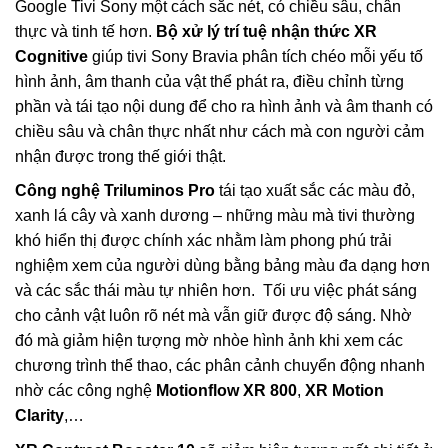
Google Tivi Sony một cách sắc nét, có chiều sâu, chân
thực và tinh tế hơn.
Bộ xử lý trí tuệ nhận thức XR
Cognitive
giúp tivi Sony Bravia phân tích chéo mỗi yếu tố
hình ảnh, âm thanh của vật thể phát ra, điều chỉnh từng
phần và tái tạo nội dung để cho ra hình ảnh và âm thanh có
chiều sâu và chân thực nhất như cách mà con người cảm
nhận được trong thế giới thật.
Công nghệ Triluminos Pro
tái tạo xuất sắc các màu đỏ,
xanh lá cây và xanh dương – những màu mà tivi thường
khó hiển thị được chính xác nhằm làm phong phú trải
nghiệm xem của người dùng bằng bảng màu đa dạng hơn
và các sắc thái màu tự nhiên hơn. Tối ưu việc phát sáng
cho cảnh vật luôn rõ nét mà vẫn giữ được độ sáng. Nhờ
đó mà giảm hiện tượng mờ nhòe hình ảnh khi xem các
chương trình thể thao, các phân cảnh chuyển động nhanh
nhờ các công nghệ
Motionflow XR 800
,
XR Motion
Clarity
,…