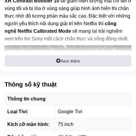
XR Contrast Booster 10
sẽ giảm hiện tượng mất chi tiết ở
vùng tối và bị lóa ở vùng sáng giúp hình ảnh hiển thị chân
thực nhờ độ tương phản màu sắc cao. Đặc biệt với những
người yêu thích nội dung giải trí trên Netflix thì
công
nghệ Netflix Calibrated Mode
sẽ mang lại trải nghiệm
xem trên tivi Sony một cách chân thực và sống động nhất.
Xem thêm
Thông số kỹ thuật
Thông tin chung
Loại Tivi:
Google Tivi
*Hình ảnh chỉ mang tính chất minh họa sản phẩm​
Kích cỡ màn hình:
75 inch
Tivi Sony 4K 75 inch - Công nghệ âm thanh