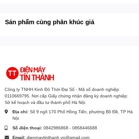
Bravia CAM (mua thêm camera),
Tiện ích thông
Micro tích hợp trên TV điều
minh khác:
Sản phẩm cùng phân khúc giá
khiển giọng nói rảnh tay
Cổng kết nối
Kết nối Internet:
Cổng mạng LAN, Wifi
Bluetooth (Kết nối loa, thiết bị di
Kết nối không dây:
động)
USB:
2 cổng USB A
Công ty TNHH Kinh Đô Thời Đại Số - Mã số doanh nghiệp:
Cổng nhận hình
4 cổng HDMI có 1 cổng HDMI
0110669795. Nơi cấp Giấy chứng nhận đăng ký doanh nghiệp:
Sở kế hoạch và đầu tư thành phố Hà Nội.
ảnh, âm thanh:
eARC (ARC), 1 cổng Composite
Địa chỉ:
Số 9 ngõ 170 Phố Hồng Tiến, phường Bồ Đề, TP Hà
Cổng xuất âm
1 cổng Optical (Digital Audio), 1
Nội
thanh:
cổng eARC (ARC)
Số điện thoại:
0842986868 - 0858446688
Thông tin lắp đặt
Email:
dienmaytinthanh.vn@gmail.com