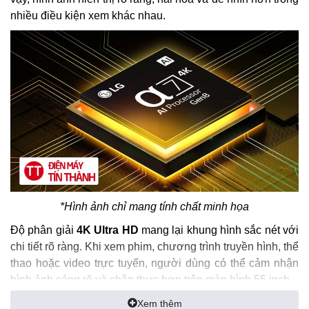
nhiều điều kiện xem khác nhau.
*Hình ảnh chỉ mang tính chất minh họa
Độ phân giải
4K Ultra HD
mang lại khung hình sắc nét với
chi tiết rõ ràng. Khi xem phim, chương trình truyền hình, thể
thao hoặc video trực tuyến, người dùng có thể cảm nhận
hình ảnh sáng rõ và chân thực hơn trên màn hình 55 inch.
Công nghệ
4K Super Upscaling
hỗ trợ nâng cấp các nội
Xem thêm