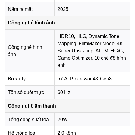
Năm ra mắt
2025
Đối với nhu cầu chơi game, sản phẩm có
Game
Optimizer
,
Auto Low Latency Mode
và
HGiG
, giúp giảm
Công nghệ hình ảnh
độ trễ đầu vào, tối ưu hiển thị HDR trong các tựa game
tương thích và mang lại thao tác phản hồi nhanh hơn.
HDR10, HLG, Dynamic Tone
Mapping, FilmMaker Mode, 4K
Công nghệ hình
Super Upscaling, ALLM, HGiG,
ảnh
Game Optimizer, 10 chế độ hình
ảnh
Bộ xử lý
α7 AI Processor 4K Gen8
Tần số quét thực
60 Hz
Công nghệ âm thanh
*Hình ảnh chỉ mang tính chất minh họa
Tổng công suất loa
20W
Công nghệ âm thanh
Hệ thống loa
2.0 kênh
Tivi được trang bị hệ thống loa 2.0 kênh với tổng công suất