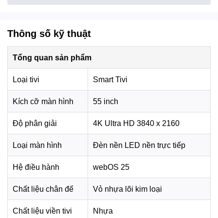
dung có độ phân giải thấp lên gần chuẩn 4K. Tính năng
này đặc biệt hữu ích khi xem các nguồn phát chưa đạt
chuẩn cao, giúp hình ảnh hạn chế mờ nhòe và vỡ nét.
Thông số kỹ thuật
Tổng quan sản phẩm
Loại tivi
Smart Tivi
Kích cỡ màn hình
55 inch
Độ phân giải
4K Ultra HD 3840 x 2160
Loại màn hình
Đèn nền LED nền trực tiếp
*Hình ảnh chỉ mang tính chất minh họa
Hệ điều hành
webOS 25
Tivi hỗ trợ
HDR10
,
HLG
,
Dynamic Tone Mapping
và
Chất liệu chân đế
Vỏ nhựa lõi kim loại
FilmMaker Mode
, giúp cải thiện độ tương phản, cân bằng
vùng sáng tối và giữ màu sắc gần với ý đồ hiển thị của nội
Chất liệu viền tivi
Nhựa
dung gốc.