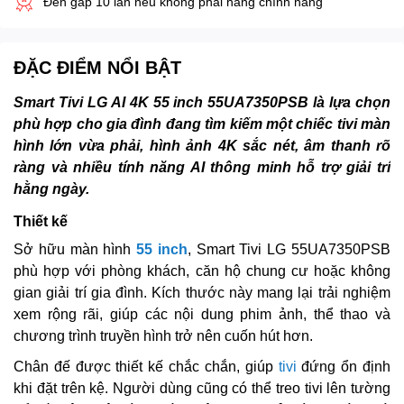
Đền gấp 10 lần nếu không phải hàng chính hãng
ĐẶC ĐIỂM NỔI BẬT
Smart Tivi LG AI 4K 55 inch 55UA7350PSB là lựa chọn
phù hợp cho gia đình đang tìm kiếm một chiếc tivi màn
hình lớn vừa phải, hình ảnh 4K sắc nét, âm thanh rõ
ràng và nhiều tính năng AI thông minh hỗ trợ giải trí
hằng ngày.
Thiết kế
Sở hữu màn hình
55 inch
, Smart Tivi LG 55UA7350PSB
phù hợp với phòng khách, căn hộ chung cư hoặc không
gian giải trí gia đình. Kích thước này mang lại trải nghiệm
xem rộng rãi, giúp các nội dung phim ảnh, thể thao và
chương trình truyền hình trở nên cuốn hút hơn.
Chân đế được thiết kế chắc chắn, giúp
tivi
đứng ổn định
khi đặt trên kệ. Người dùng cũng có thể treo tivi lên tường