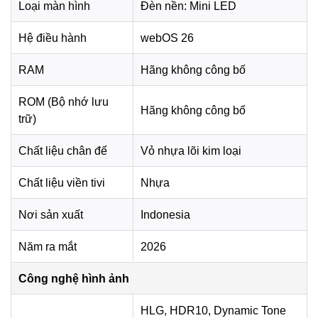
Loại màn hình
Đèn nền: Mini LED
Hệ điều hành
webOS 26
RAM
Hãng không công bố
*Hình ảnh chỉ mang tính chất minh họa
Công nghệ âm thanh
ROM (Bộ nhớ lưu
Hãng không công bố
trữ)
Hệ thống loa 20W kết hợp AI Sound Pro (Virtual 9.1.2 Up-
mix) giúp giả lập không gian âm thanh vòm, cho cảm giác
Chất liệu chân đế
Vỏ nhựa lõi kim loại
âm thanh lan tỏa tốt hơn khi xem phim, nghe nhạc hoặc
theo dõi các trận đấu thể thao.
Chất liệu viền tivi
Nhựa
Clear Voice Pro hỗ trợ làm rõ lời thoại, còn Auto Volume
Leveling giúp cân bằng âm lượng giữa các nội dung. Khi
Nơi sản xuất
Indonesia
kết hợp cùng loa thanh LG tương thích, WOW Orchestra có
Năm ra mắt
2026
thể đồng bộ âm thanh từ tivi và soundbar để tạo hiệu ứng
nghe bao trùm hơn.
Công nghệ hình ảnh
HLG, HDR10, Dynamic Tone
*Hình ảnh chỉ mang tính chất minh họa