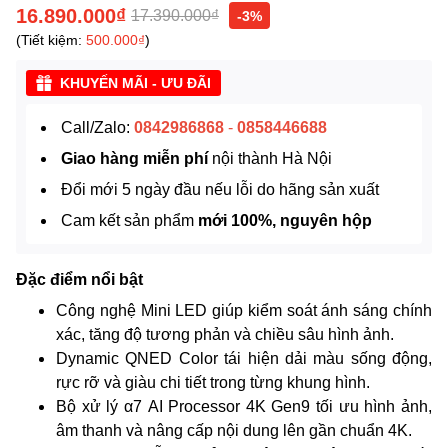
16.890.000₫
17.390.000₫
-3%
(Tiết kiệm:
500.000₫
)
KHUYẾN MÃI - ƯU ĐÃI
Call/Zalo:
0842986868
-
0858446688
Giao hàng miễn phí
nội thành Hà Nội
Đổi mới 5 ngày đầu nếu lỗi do hãng sản xuất
Cam kết sản phẩm
mới 100%, nguyên hộp
Đặc điểm nổi bật
Công nghệ Mini LED giúp kiểm soát ánh sáng chính
xác, tăng độ tương phản và chiều sâu hình ảnh.
Dynamic QNED Color tái hiện dải màu sống động,
rực rỡ và giàu chi tiết trong từng khung hình.
Bộ xử lý α7 AI Processor 4K Gen9 tối ưu hình ảnh,
âm thanh và nâng cấp nội dung lên gần chuẩn 4K.