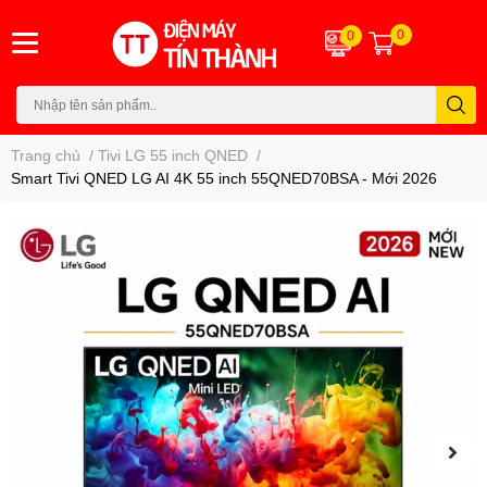
0
0
Trang chủ
/
Tivi LG 55 inch QNED
/
Smart Tivi QNED LG AI 4K 55 inch 55QNED70BSA - Mới 2026