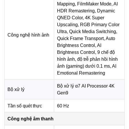
Mapping, FilmMaker Mode, AI
webOS 26
HDR Remastering, Dynamic
webOS 26 mang đến giao diện trực quan, dễ dùng cùng
QNED Color, 4K Super
kho ứng dụng phổ biến như YouTube, Netflix, FPT Play,
Upscaling, RGB Primary Color
Apple TV+, VTV Go và VieON. Các tính năng AI như AI
Ultra, Quick Media Switching,
Công nghệ hình ảnh
Agent, AI Concierge, AI Chatbot và AI Search giúp việc tìm
Quick Frame Transport, Auto
kiếm nội dung, nhận đề xuất và thao tác trên tivi trở nên
Brightness Control, AI
thuận tiện hơn.
Brightness Control, 9 chế độ
hình ảnh, độ trễ phản hồi hình
Sản phẩm hỗ trợ AI Magic Remote MR26, tìm kiếm giọng
ảnh (gaming) dưới 0.1 ms, AI
nói tiếng Việt, LG ThinQ, Apple HomeKit và Google Home.
Emotional Remastering
Người dùng cũng có thể trình chiếu nội dung từ điện thoại
lên tivi qua AirPlay 2 hoặc Google Cast.
Bộ xử lý α7 AI Processor 4K
Bộ xử lý
Gen9
*Hình ảnh chỉ mang tính chất minh họa
Tần số quét thực
60 Hz
Tiện ích
Công nghệ âm thanh
Smart Tivi QNED LG AI 4K 55 inch 55QNED70BSA hỗ trợ
đa dạng kết nối với Wi-Fi, LAN, Bluetooth 5.3, 3 cổng