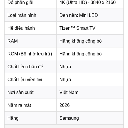
Độ phân giải
4K (Ultra HD) - 3840 x 2160
Loại màn hình
Đèn nền: Mini LED
Hệ điều hành
Tizen™ Smart TV
RAM
Hãng không công bố
ROM (Bộ nhớ lưu trữ)
Hãng không công bố
*Hình ảnh chỉ mang tính chất minh họa
Công nghệ âm thanh
Chất liệu chân đế
Nhựa
Smart Tivi Mini LED Samsung AI 4K 55 inch UA55M80HA
Chất liệu viền tivi
Nhựa
sở hữu tổng công suất loa 20W, đáp ứng tốt nhu cầu xem
phim, nghe nhạc, xem thời sự hoặc giải trí hằng ngày trong
Nơi sản xuất
Việt Nam
gia đình. Công nghệ
OTS Lite
hỗ trợ âm thanh chuyển
động theo hình ảnh, giúp trải nghiệm nghe trở nên liền
Năm ra mắt
2026
mạch và sống động hơn.
Hãng
Samsung
OTS Lite
tạo cảm giác âm thanh bám sát chuyển động
khung hình hơn khi theo dõi các cảnh phim, thể thao hoặc