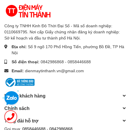
YouTube, Netflix, FPT Play,
Ứng dụng phổ biến
TV 360, VieON, trình duyệt
web
Công ty TNHH Kinh Đô Thời Đại Số - Mã số doanh nghiệp:
0110669795. Nơi cấp Giấy chứng nhận đăng ký doanh nghiệp:
Multi View, Vision AI
Sở kế hoạch và đầu tư thành phố Hà Nội.
Companion, Daily+, Now
Địa chỉ:
Số 9 ngõ 170 Phố Hồng Tiến, phường Bồ Đề, TP Hà
Brief, Storage Share,
Nội
Tiện ích thông minh
Generative Wallpaper,
khác
Số điện thoại:
0842986868 - 0858446688
Karaoke Mic, AI
Email:
dienmaytinthanh.vn@gmail.com
Soccer/Football Mode,
Samsung TV Plus
Cổng kết nối
Hỗ trợ khách hàng
Kết nối Internet
Wi-Fi 5, cổng mạng LAN
Chính sách
Kết nối không dây
Bluetooth 5.3
Tổng đài hỗ trợ
Gọi mua:
0858446688
-
0842986868