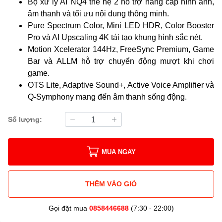
Bộ xử lý AI NQ4 thế hệ 2 hỗ trợ nâng cấp hình ảnh,
âm thanh và tối ưu nội dung thông minh.
Pure Spectrum Color, Mini LED HDR, Color Booster
Pro và AI Upscaling 4K tái tạo khung hình sắc nét.
Motion Xcelerator 144Hz, FreeSync Premium, Game
Bar và ALLM hỗ trợ chuyển động mượt khi chơi
game.
OTS Lite, Adaptive Sound+, Active Voice Amplifier và
Q-Symphony mang đến âm thanh sống động.
Số lượng:
MUA NGAY
THÊM VÀO GIỎ
Gọi đặt mua
0858446688
(7:30 - 22:00)