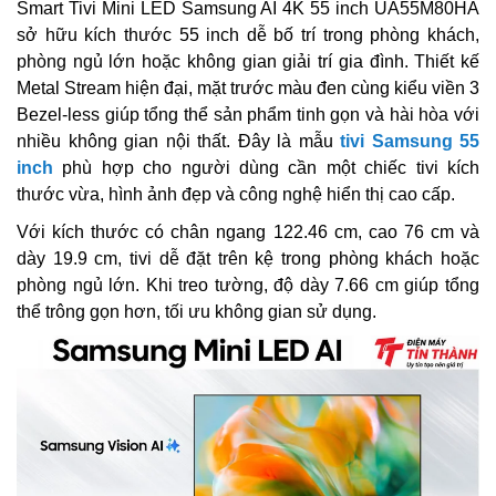
Smart Tivi Mini LED Samsung AI 4K 55 inch UA55M80HA
sở hữu kích thước 55 inch dễ bố trí trong phòng khách,
phòng ngủ lớn hoặc không gian giải trí gia đình. Thiết kế
Metal Stream hiện đại, mặt trước màu đen cùng kiểu viền 3
Bezel-less giúp tổng thể sản phẩm tinh gọn và hài hòa với
nhiều không gian nội thất. Đây là mẫu
tivi Samsung 55
inch
phù hợp cho người dùng cần một chiếc tivi kích
thước vừa, hình ảnh đẹp và công nghệ hiển thị cao cấp.
Với kích thước có chân ngang 122.46 cm, cao 76 cm và
dày 19.9 cm, tivi dễ đặt trên kệ trong phòng khách hoặc
phòng ngủ lớn. Khi treo tường, độ dày 7.66 cm giúp tổng
thể trông gọn hơn, tối ưu không gian sử dụng.