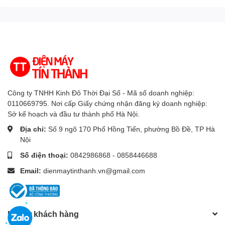
SmartThings
các thiết bị trong nhà
YouTube, Netflix, FPT Play, TV
Ứng dụng phổ biến
360, VTV Go, VieON
Art Store, Multi View chia nhỏ
màn hình tivi, Trợ lý Vision AI
Tiện ích thông minh
Companion (VAC), Quick
Công ty TNHH Kinh Đô Thời Đại Số - Mã số doanh nghiệp:
khác
Remote sử dụng điện thoại như
0110669795. Nơi cấp Giấy chứng nhận đăng ký doanh nghiệp:
điều khiển từ xa
Sở kế hoạch và đầu tư thành phố Hà Nội.
Địa chỉ:
Số 9 ngõ 170 Phố Hồng Tiến, phường Bồ Đề, TP Hà
Cổng kết nối
Nội
Số điện thoại:
0842986868 - 0858446688
Kết nối Internet
Wi-Fi, cổng mạng LAN
Email:
dienmaytinthanh.vn@gmail.com
Kết nối không dây
Bluetooth 5.3
USB
2 cổng USB A
Hỗ trợ khách hàng