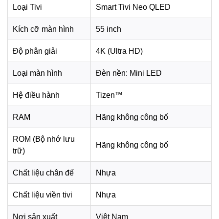
khung hình sống động, có chiều sâu và dễ quan sát hơn ở
Loại Tivi
Smart Tivi Neo QLED
nhiều vị trí ngồi.
Kích cỡ màn hình
55 inch
Độ phân giải
4K (Ultra HD)
Loại màn hình
Đèn nền: Mini LED
Hệ điều hành
Tizen™
RAM
Hãng không công bố
ROM (Bộ nhớ lưu
Hãng không công bố
trữ)
*Hình ảnh chỉ mang tính chất minh họa
Công nghệ âm thanh
Chất liệu chân đế
Nhựa
Smart Tivi Neo QLED Samsung AI 4K 55 inch
Chất liệu viền tivi
Nhựa
QA55QN70HA sở hữu tổng công suất loa 20W, đáp ứng
tốt nhu cầu xem phim, nghe nhạc, xem thời sự hoặc giải trí
Nơi sản xuất
Việt Nam