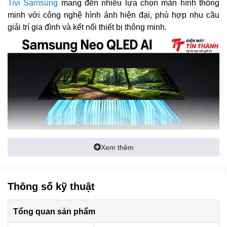
Tivi Samsung
mang đến nhiều lựa chọn màn hình thông
minh với công nghệ hình ảnh hiện đại, phù hợp nhu cầu
giải trí gia đình và kết nối thiết bị thông minh.
Xem thêm
*Hình ảnh chỉ mang tính chất minh họa
Bộ xử lý AI NQ4 thế hệ 2
hỗ trợ nâng cấp hình ảnh lên
Thông số kỹ thuật
gần chuẩn 4K, tối ưu độ nét, màu sắc và độ tương phản
theo nội dung hiển thị. Bên cạnh đó,
Color Booster Pro
,
Tổng quan sản phẩm
Real Depth Enhancer
và
Wide Viewing Angle
giúp