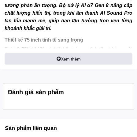
tương phản ấn tượng. Bộ xử lý AI α7 Gen 8 nâng cấp
chất lượng hiển thị, trong khi âm thanh AI Sound Pro
lan tỏa mạnh mẽ, giúp bạn tận hưởng trọn vẹn từng
khoảnh khắc giải trí.
Thiết kế 75 inch tinh tế sang trọng
Tivi LG 75UA8450 có thiết kế nhỏ gọn, tinh tế, phù hợp với
những không gian phòng khách lớn và phòng họp nhưng
Xem thêm
vẫn đảm bảo tính thẩm mỹ và sự nổi bật. Chân đế được
hoàn thiện từ vỏ nhựa kết hợp lõi kim loại chắc chắn, giúp
tivi đứng vững, hạn chế rung lắc trong quá trình sử
dụng. Bên cạnh đó, viền nhựa mỏng tối ưu không gian
Đánh giá sản phẩm
hiển thị, mang đến trải nghiệm xem rộng mở, hiện đại;
đồng thời giúp tivi nhẹ hơn, dễ dàng di chuyển hoặc lắp
đặt treo tường để tiết kiệm diện tích.
Sản phẩm liên quan