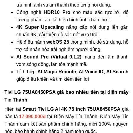
ưu hình ảnh và âm thanh theo từng nội dung.
Công nghệ
HDR10 Pro
cho màu sắc rực rỡ, độ
tương phản cao, tái hiện hình ảnh chân thực.
4K Super Upscaling
nâng cấp nội dung lên gần
chuẩn 4K, cải thiện độ sắc nét vượt trội.
Hệ điều hành
webOS 25
thông minh, dễ sử dụng, hỗ
trợ cá nhân hóa trải nghiệm người dùng.
AI Sound Pro (Virtual 9.1.2)
mang đến âm thanh
vòm sống động, lan tỏa mạnh mẽ.
Tích hợp
AI Magic Remote, AI Voice ID, AI Search
giúp điều khiển và tìm kiếm tiện lợi.
Tivi LG 75UA8450PSA giá bao nhiêu tiền tại điện máy
Tín Thành
Hiện tại
Smart Tivi LG AI 4K 75 inch 75UA8450PSA
giá
bán là
17.090.000đ
tại Điện Máy Tín Thành. Điện Máy Tín
Thành cam kết sản phẩm chính hãng, mới 100% nguyên
hộp, bảo hành chính hãng 2 năm toàn quốc.