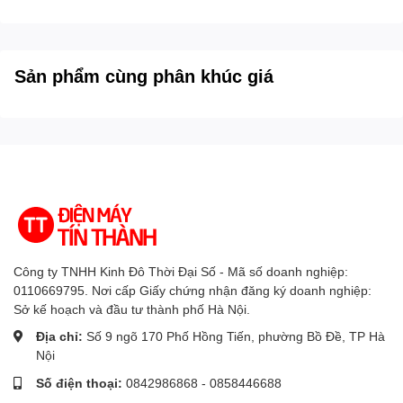
Sản phẩm cùng phân khúc giá
Hình ảnh chỉ mang tính chất minh họa sản phẩm
Điều khiển thông minh AI Magic Remote
Điều khiển tivi LG 75UA8450PSA dễ dàng với AI magic
remote không cần thêm thiết bị! Với cảm biến chuyển động
Công ty TNHH Kinh Đô Thời Đại Số - Mã số doanh nghiệp:
và bánh xe cuộn, trỏ và nhấp để sử dụng cảm biến như
0110669795. Nơi cấp Giấy chứng nhận đăng ký doanh nghiệp:
chuột không dây hoặc chỉ cần ra lệnh bằng giọng nói.
Sở kế hoạch và đầu tư thành phố Hà Nội.
Địa chỉ:
Số 9 ngõ 170 Phố Hồng Tiến, phường Bồ Đề, TP Hà
Nội
Hình ảnh chỉ mang tính chất minh họa sản phẩm
Số điện thoại:
0842986868 - 0858446688
Thông tin công nghệ hình ảnh