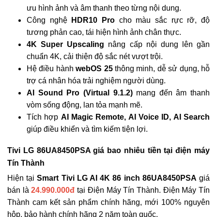
ưu hình ảnh và âm thanh theo từng nội dung.
Công nghệ
HDR10 Pro
cho màu sắc rực rỡ, độ
tương phản cao, tái hiện hình ảnh chân thực.
4K Super Upscaling
nâng cấp nội dung lên gần
chuẩn 4K, cải thiện độ sắc nét vượt trội.
Hệ điều hành
webOS 25
thông minh, dễ sử dụng, hỗ
trợ cá nhân hóa trải nghiệm người dùng.
AI Sound Pro (Virtual 9.1.2)
mang đến âm thanh
vòm sống động, lan tỏa mạnh mẽ.
Tích hợp
AI Magic Remote, AI Voice ID, AI Search
giúp điều khiển và tìm kiếm tiện lợi.
Tivi LG 86UA8450PSA giá bao nhiêu tiền tại điện máy
Tín Thành
Hiện tại
Smart Tivi LG AI 4K 86 inch 86UA8450PSA
giá
bán là
24.990.000đ
tại Điện Máy Tín Thành. Điện Máy Tín
Thành cam kết sản phẩm chính hãng, mới 100% nguyên
hộp, bảo hành chính hãng 2 năm toàn quốc.