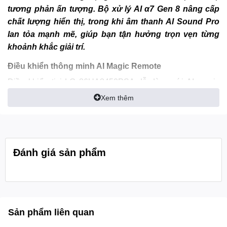
tương phản ấn tượng. Bộ xử lý AI α7 Gen 8 nâng cấp
chất lượng hiển thị, trong khi âm thanh AI Sound Pro
lan tỏa mạnh mẽ, giúp bạn tận hưởng trọn vẹn từng
khoảnh khắc giải trí.
Điều khiển thông minh AI Magic Remote
Điều khiển tivi LG 86UA8450PSA dễ dàng với AI magic
remote không cần thêm thiết bị! Với cảm biến chuyển động
Xem thêm
và bánh xe cuộn, trỏ và nhấp để sử dụng cảm biến như
chuột không dây hoặc chỉ cần ra lệnh bằng giọng nói.
Đánh giá sản phẩm
Sản phẩm liên quan