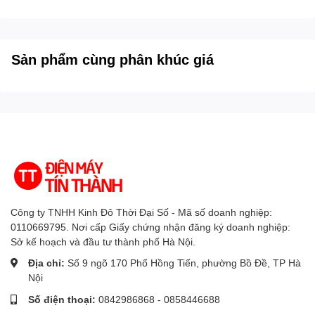
Hình ảnh chỉ mang tính chất minh họa sản phẩm
Sản phẩm cùng phân khúc giá
Thiết kế 86 inch tinh tế sang trọng
Tivi LG 86UA8450 có thiết kế nhỏ gọn, tinh tế, phù hợp với
những không gian phòng khách lớn và phòng họp lớn
nhưng vẫn đảm bảo tính thẩm mỹ và sự nổi bật. Chân đế
được hoàn thiện từ vỏ nhựa kết hợp lõi kim loại chắc
chắn, giúp tivi đứng vững, hạn chế rung lắc trong quá trình
sử dụng. Bên cạnh đó, viền nhựa mỏng tối ưu không gian
hiển thị, mang đến trải nghiệm xem rộng mở, hiện đại;
Công ty TNHH Kinh Đô Thời Đại Số - Mã số doanh nghiệp:
đồng thời giúp tivi nhẹ hơn, dễ dàng di chuyển hoặc lắp
0110669795. Nơi cấp Giấy chứng nhận đăng ký doanh nghiệp:
đặt treo tường để tiết kiệm diện tích.
Sở kế hoạch và đầu tư thành phố Hà Nội.
Địa chỉ:
Số 9 ngõ 170 Phố Hồng Tiến, phường Bồ Đề, TP Hà
Nội
Hình ảnh chỉ mang tính chất minh họa sản phẩm
Số điện thoại:
0842986868 - 0858446688
Thông tin công nghệ hình ảnh