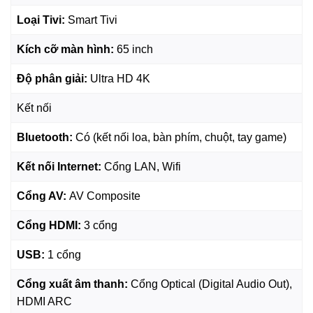
Loại Tivi:
Smart Tivi
Hình ảnh chỉ mang tính chất minh họa
Kích cỡ màn hình:
65 inch
65AU7000 Samsung - Độ phân giải 4K
Sở hữu gấp 4 lần điểm ảnh so với TV FHD thông thường,
Độ phân giải:
Ultra HD 4K
Samsung AU7000 65 inch
mang đến khung hình sắc nét
Kết nối
và sống động, cho bạn thưởng thức từng chi tiết dù là nhỏ
nhất.
Bluetooth:
Có (kết nối loa, bàn phím, chuột, tay game)
Kết nối Internet:
Cổng LAN, Wifi
Cổng AV:
AV Composite
Cổng HDMI:
3 cổng
USB:
1
cổng
Cổng xuất âm thanh:
Cổng Optical (Digital Audio Out),
HDMI ARC
Hình ảnh chỉ mang tính chất minh họa