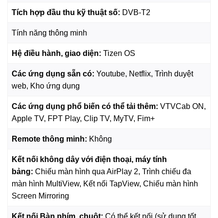
Tích hợp đầu thu kỹ thuật số:
DVB-T2
Tivi 65AU7000 - Công nghệ HDR
Cải thiện độ sáng tivi Samsung 65 inch vượt trội với công
Tính năng thông minh
nghệ HDR đỉnh cao. Cung cấp dải màu sắc lớn và hiển thị
Hệ điều hành, giao diện:
Tizen OS
chi tiết, sắc nét hình ảnh ngay cả trong khung hình tối sâu
thẳm.
Các ứng dụng sẵn có:
Youtube, Netflix, Trình duyệt
Xem thêm
:
Smart Tivi Crystal UHD Samsung 4K 65 inch
web, Kho ứng dụng
UA65U8500F
Các ứng dụng phổ biến có thể tải thêm:
VTVCab ON,
Apple TV, FPT Play, Clip TV, MyTV, Fim+
Remote thông minh:
Không
Kết nối không dây với điện thoại, máy tính
bảng:
Chiếu màn hình qua AirPlay 2, Trình chiếu đa
màn hình MultiView, Kết nối TapView, Chiếu màn hình
Screen Mirroring
Kết nối Bàn phím, chuột:
Có thể kết nối (sử dụng tốt