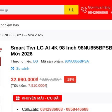
Gọi mua hàng
0842986868 -
 nghiệm hay
ch 98NU855BPSB - Mới 2026
Smart Tivi LG AI 4K 98 Inch 98NU855BPSB
Mới 2026
Thương hiệu:
LG
Mã sản phẩm:
98NU855BPSA
So sánh
32.990.000₫
40.900.000₫
-19%
(Tiết kiệm:
7.910.000₫
)
KHUYẾN MÃI - ƯU ĐÃI
Call/Zalo:
0842986868
-
0858446688