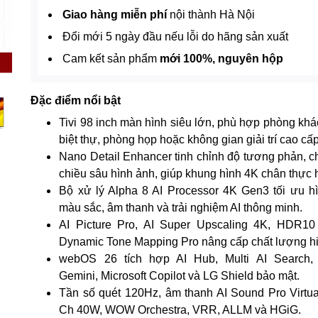
Giao hàng miễn phí
nội thành Hà Nội
Đổi mới 5 ngày đầu nếu lỗi do hãng sản xuất
Cam kết sản phẩm
mới 100%, nguyên hộp
Đặc điểm nổi bật
Tivi 98 inch màn hình siêu lớn, phù hợp phòng khá
biệt thự, phòng họp hoặc không gian giải trí cao cấp
Nano Detail Enhancer tinh chỉnh độ tương phản, chi
chiều sâu hình ảnh, giúp khung hình 4K chân thực 
Bộ xử lý Alpha 8 AI Processor 4K Gen3 tối ưu h
màu sắc, âm thanh và trải nghiệm AI thông minh.
AI Picture Pro, AI Super Upscaling 4K, HDR10
Dynamic Tone Mapping Pro nâng cấp chất lượng hiể
webOS 26 tích hợp AI Hub, Multi AI Search,
Gemini, Microsoft Copilot và LG Shield bảo mật.
Tần số quét 120Hz, âm thanh AI Sound Pro Virtua
Ch 40W, WOW Orchestra, VRR, ALLM và HGiG.