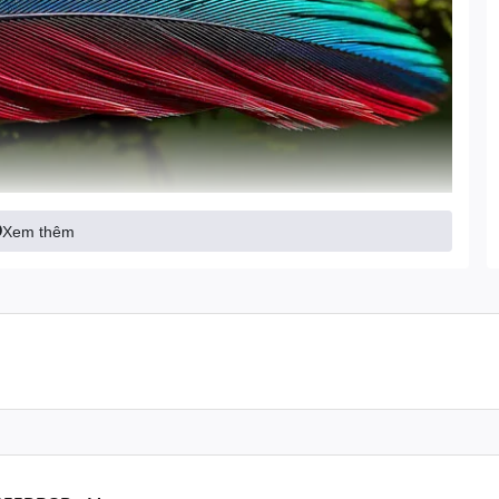
Xem thêm
mang tính chất minh họa
nâng cấp đáng giá trên mẫu tivi 98 inch này. Bộ xử lý thế
sắc bằng AI, giúp nội dung hiển thị rõ ràng hơn trên màn
 theo thói quen của người dùng.