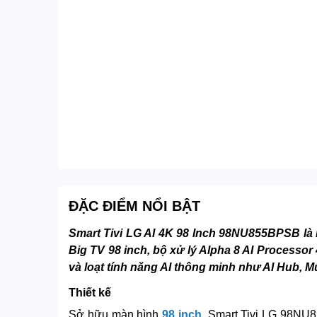
ĐẶC ĐIỂM NỔI BẬT
Smart Tivi LG AI 4K 98 Inch 98NU855BPSB là m
Big TV 98 inch, bộ xử lý Alpha 8 AI Processor
và loạt tính năng AI thông minh như AI Hub, Mu
Thiết kế
Sở hữu màn hình
98 inch
, Smart Tivi LG 98NU