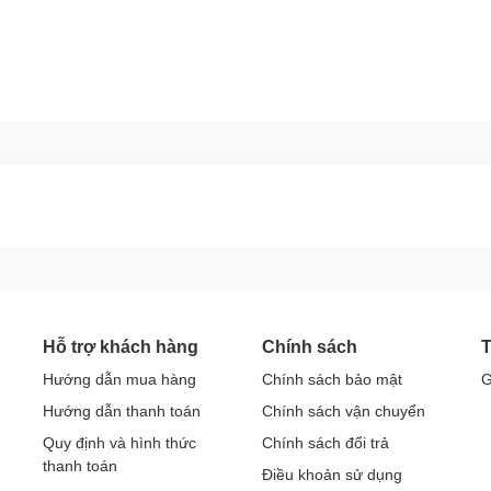
phản và chi tiết trong từng khung hình để hình ảnh dễ
iện vùng sáng, vùng tối và dải tương phản, từ đó mang lại
him, thể thao hoặc video phong cảnh. Bên cạnh đó,
ộng và tỉ lệ khung hình gần với ý đồ của nhà làm phim
Hỗ trợ khách hàng
Chính sách
T
Hướng dẫn mua hàng
Chính sách bảo mật
G
Hướng dẫn thanh toán
Chính sách vận chuyển
Quy định và hình thức
Chính sách đổi trả
thanh toán
Điều khoản sử dụng