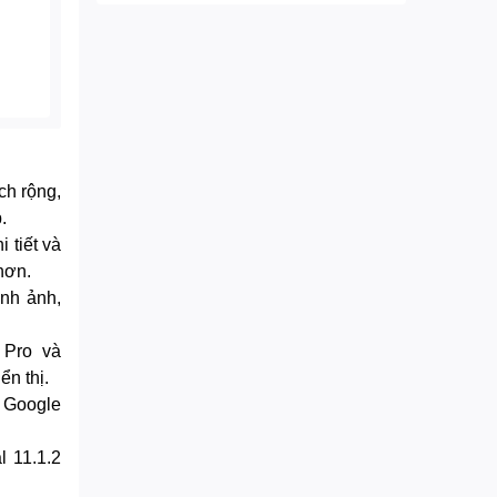
ch rộng,
.
 tiết và
hơn.
ình ảnh,
 Pro và
n thị.
 Google
l 11.1.2