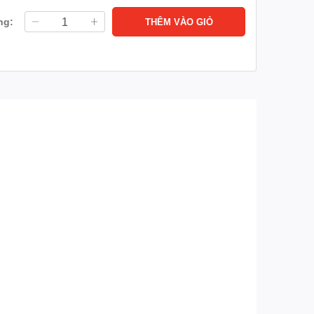
Remastering Pro
ng:
THÊM VÀO GIỎ
AI Acoustic Tuning, LG
Sound Sync, TV Sound
Công nghệ âm
Mode Share, WISA ready,
thanh khác
WOW Orchestra, Dolby
Digital
Tiện ích
Remote thông
AI Magic Remote MR26
minh
Multi AI Search, Google
Tìm kiếm AI
Gemini, Microsoft Copilot,
LG Voice Search tiếng Việt
AI Hub, AI Agent, AI Voice
ID, AI Concierge, AI
Tính năng AI
Chatbot, AI Picture Wizard,