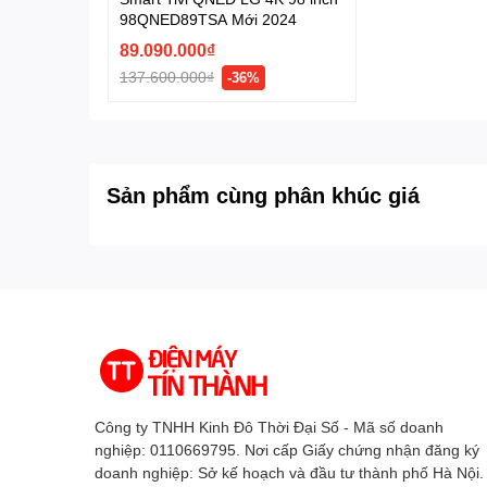
98QNED89TSA Mới 2024
Tone Mapping Pro
cân bằng độ sáng, độ tương 
nhìn hơn ở nhiều điều kiện ánh sáng.
89.090.000₫
137.600.000₫
-36%
HDR10 Pro
và
AI HDR Remastering
giúp cải th
cảm giác hình ảnh sống động hơn khi xem p
FILMMAKER MODE
tái hiện màu sắc, chuyển đ
hơn.
Sản phẩm cùng phân khúc giá
Công ty TNHH Kinh Đô Thời Đại Số - Mã số doanh
nghiệp: 0110669795. Nơi cấp Giấy chứng nhận đăng ký
doanh nghiệp: Sở kế hoạch và đầu tư thành phố Hà Nội.