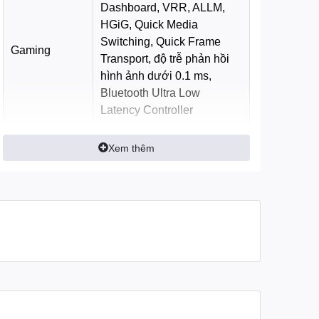
Dashboard, VRR, ALLM,
HGiG, Quick Media
Switching, Quick Frame
Gaming
Transport, độ trễ phản hồi
hình ảnh dưới 0.1 ms,
Bluetooth Ultra Low
Latency Controller
Công nghệ âm thanh
Xem thêm
Tổng công
40W
suất loa
Hệ thống loa
4 loa
Alpha 8 AI Sound Pro
AI Sound
Virtual 11.1.2 Up-mix
Clear Voice Pro, AI Object
Lọc thoại