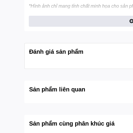
*Hình ảnh chỉ mang tính chất minh họa cho sản 
Công nghệ
Image Enhancing
quản lý và xử lý c
với trí tuệ nhân tạo để mang đến cho bạn khung hì
Đánh giá sản phẩm
Sản phẩm liên quan
Sản phẩm cùng phân khúc giá