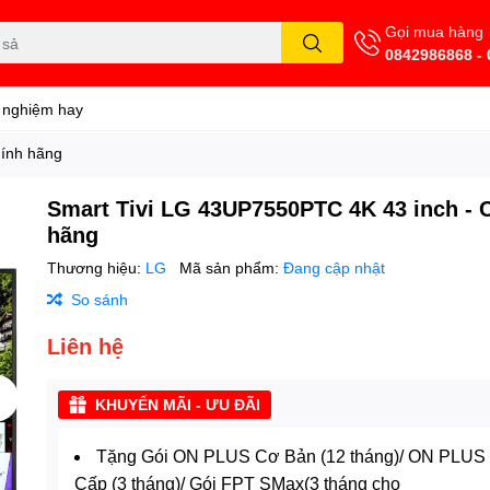
Gọi mua hàng
0842986868 -
 nghiệm hay
hính hãng
Smart Tivi LG 43UP7550PTC 4K 43 inch - 
hãng
Thương hiệu:
LG
Mã sản phẩm:
Đang cập nhật
So sánh
Liên hệ
KHUYẾN MÃI - ƯU ĐÃI
Tặng Gói ON PLUS Cơ Bản (12 tháng)/ ON PLUS
Cấp (3 tháng)/ Gói FPT SMax(3 tháng cho