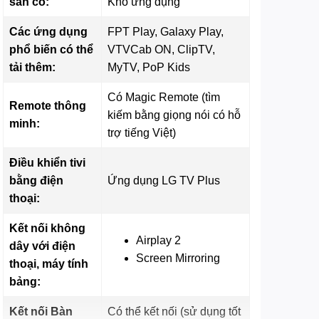
sẵn có:
Kho ứng dụng
Các ứng dụng
FPT Play, Galaxy Play,
phổ biến có thể
VTVCab ON, ClipTV,
tải thêm:
MyTV, PoP Kids
Có Magic Remote (tìm
Remote thông
kiếm bằng giọng nói có hỗ
minh:
trợ tiếng Việt)
Điều khiển tivi
bằng điện
Ứng dụng LG TV Plus
thoại:
Kết nối không
Airplay 2
dây với điện
Screen Mirroring
thoại, máy tính
bảng:
Kết nối Bàn
Có thể kết nối (sử dụng tốt