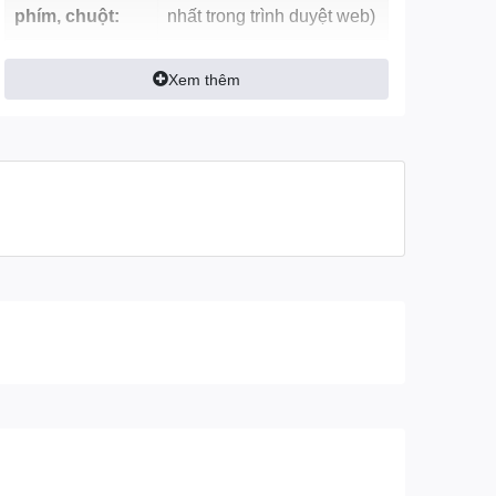
phím, chuột:
nhất trong trình duyệt web)
Tìm kiếm giọng nói
Xem thêm
Tính năng
bằng Tiếng Việt
thông minh
AI ThinQ
khác:
HomeKit
Công nghệ hình ảnh, âm thanh
Nâng cấp chất lượng
hình ảnh với AI: 4K
Upscaling
Nâng cấp hình ảnh:
Image Enhancing
Tự động điều chỉnh
độ sáng bởi AI
HDR
Công nghệ
HDR10 Pro
hình ảnh: