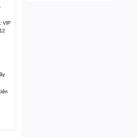
1
: VIP
(12
dây
kiện