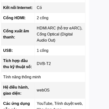
Kết nối Internet:
Có
Cổng HDMI:
2 cổng
HDMI ARC (hỗ trợ eARC),
Cổng xuất âm
Cổng Optical (Digital
thanh:
Audio Out)
USB:
1 cổng
Tích hợp đầu
DVB-T2
thu kỹ thuật số:
Tính năng thông minh
Hệ điều hành,
webOS
giao diện:
Các ứng dụng
YouTube, Trình duyệt web,