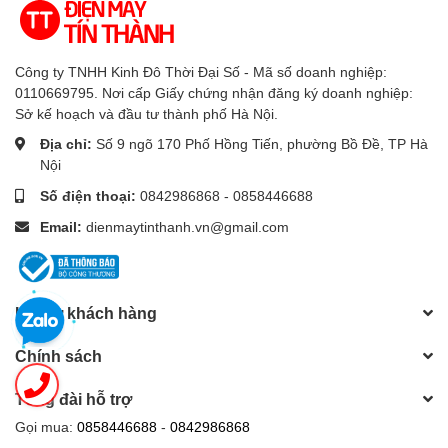
Công ty TNHH Kinh Đô Thời Đại Số - Mã số doanh nghiệp:
0110669795. Nơi cấp Giấy chứng nhận đăng ký doanh nghiệp:
Sở kế hoạch và đầu tư thành phố Hà Nội.
Địa chỉ:
Số 9 ngõ 170 Phố Hồng Tiến, phường Bồ Đề, TP Hà
Lọc nhanh tối đa không khí với chế độ Haze
Nội
Khi chế độ Haze được kích hoạt, máy lọc sẽ vận hành ở
Số điện thoại:
0842986868 - 0858446688
tốc độ cao nhất trong 60 phút đầu, sau đó luân phiên vận
hành giữa 2 cấp độ thấp và cao trong 20 phút, mang đến
Email:
dienmaytinthanh.vn@gmail.com
khả năng lọc không khí mạnh mẽ, nhanh chóng.
Hỗ trợ khách hàng
Chính sách
Tổng đài hỗ trợ
Gọi mua:
0858446688
-
0842986868