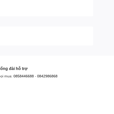
Kích thước có
Ngang 1668 x Cao 1019 x
chân, đặt bàn:
Dày 329 mm
Kích thước
Ngang 1668 x Cao 959 x
không chân, treo
Dày 90 mm
tường:
ổng đài hỗ trợ
ọi mua:
0858446688
-
0842986868