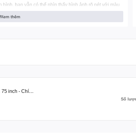
hình, bạn vẫn có thể nhìn thấy hình ảnh rõ nét với màu
hói hoặc bóng tối đều không là vấn đề
Xem thêm
75 inch - Chính
Số lượ