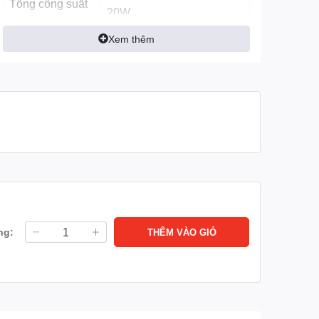
Tổng công suất
20W
loa:
Xem thêm
Số lượng loa:
2 loa
Các công nghệ
Dolby Atmos, DTS-HD
khác:
Decoding, DTS Virtual:X
Cổng kết nối
Kết nối Internet:
Wifi, Cổng mạng LAN
Kết nối không
Bluetooth (Kết nối loa, thiết
dây:
bị di động)
ng:
THÊM VÀO GIỎ
USB:
1 cổng USB A
Cổng nhận hình
3 cổng HDMI có 1 cổng
ảnh, âm thanh:
HDMI eARC (ARC)
Thông tin lắp đặt