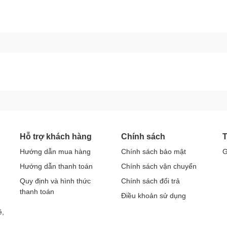
tính chất minh họa sản phẩm
ng trải nghiệm đắm chìm
phim, xem những tấm rèm được vén lên và các diễn viên
bạn - đó chính xác là những gì bạn sẽ thấy với Dolby
g ở trong rạp hát.
Hỗ trợ khách hàng
Chính sách
T
Hướng dẫn mua hàng
Chính sách bảo mật
G
Hướng dẫn thanh toán
Chính sách vận chuyển
Quy định và hình thức
Chính sách đổi trả
thanh toán
Điều khoản sử dụng
ề,