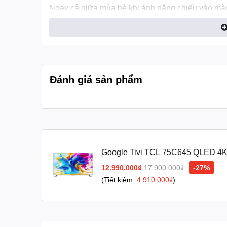
Ngay cả giữa mùa hè khi ánh nắng chiếu vào màn 
sắc sống động. Dù là các chi tiết ẩn trong nắng c
Đánh giá sản phẩm
Google Tivi TCL 75C645 QLED 4K 
hãng
12.990.000₫
17.900.000₫
-27%
(Tiết kiệm:
4.910.000₫
)