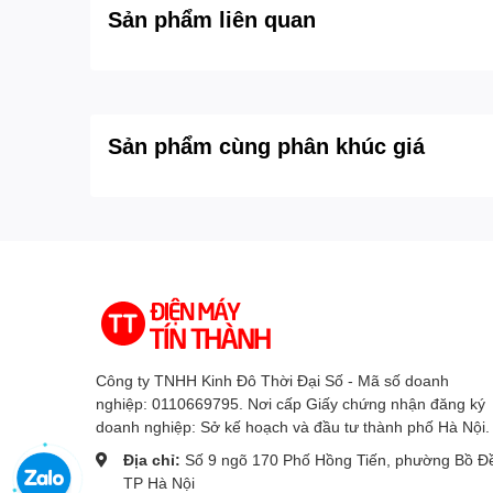
Sản phẩm liên quan
*Hình ảnh chỉ mang 
Tivi TCL QLED 75 inch
- Dolby Vision tận hưở
Sản phẩm cùng phân khúc giá
Hãy tưởng tượng bạn đang ngồi trong rạp chiếu 
bước vào. Một cảnh quay mê hoặc ngay trước mặt 
Vision. Hơn cả việc mang rạp hát về nhà, bạn đan
Công ty TNHH Kinh Đô Thời Đại Số - Mã số doanh
nghiệp: 0110669795. Nơi cấp Giấy chứng nhận đăng ký
doanh nghiệp: Sở kế hoạch và đầu tư thành phố Hà Nội.
Địa chỉ:
Số 9 ngõ 170 Phố Hồng Tiến, phường Bồ Đ
TP Hà Nội