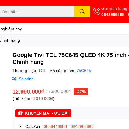
Gọi mua hàng
0842986868 -
 nghiệm hay
Chính hãng
Google Tivi TCL 75C645 QLED 4K 75 inch 
Chính hãng
Thương hiệu:
TCL
Mã sản phẩm:
75C645
So sánh
12.990.000₫
17.900.000₫
-27%
(Tiết kiệm:
4.910.000₫
)
KHUYẾN MÃI - ƯU ĐÃI
Call/Zalo:
0858446688
-
0842986868