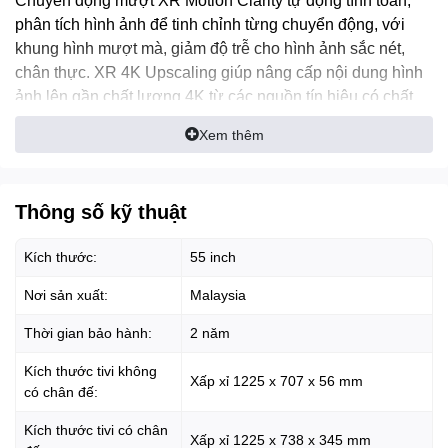
Chuyển động mượt XR Motion Clarity tự động tính toán,
phân tích hình ảnh để tinh chỉnh từng chuyển động, với
khung hình mượt mà, giảm độ trễ cho hình ảnh sắc nét,
chân thực. XR 4K Upscaling giúp nâng cấp nội dung hình
ảnh lên gần chất lượng 4K từ các nguồn tín hiệu có chất
lượng thấp hơn, mang đến hình ảnh hiển thị rõ nét, sống
Xem thêm
động.
Công nghệ XR Clear Image giảm độ mờ hình ảnh giúp các
phân cảnh chuyển động trở nên mượt mà.
Thông số kỹ thuật
Kích thước:
55 inch
Nơi sản xuất:
Malaysia
Thời gian bảo hành:
2 năm
Kích thước tivi không
Xấp xỉ 1225 x 707 x 56 mm
có chân đế:
Kích thước tivi có chân
Xấp xỉ 1225 x 738 x 345 mm