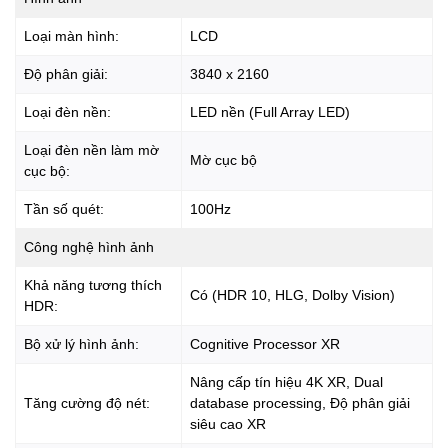
Loại màn hình:
LCD
Hình ảnh chỉ mang tính chất minh họa
Độ phân giải:
3840 x 2160
Tivi Sony
- Hệ điều hành
Loại đèn nền:
LED nền (Full Array LED)
Hệ điều hành Google TV chiếc tivi Sony 4K có giao diện
Loại đèn nền làm mờ
dễ sử dụng, trực quan và đẹp mắt kết hợp với kho ứng
Mờ cục bộ
cục bộ:
dụng phong phú, phổ biến như: FPT Play, VieON,
YouTube, Galaxy Play (Fim+), Clip TV,…
Tần số quét:
100Hz
Công nghệ hình ảnh
Hình ảnh chỉ mang tính chất minh họa
Khả năng tương thích
Có (HDR 10, HLG, Dolby Vision)
55X90L - Tiện ích
HDR:
Google Tivi tích hợp tiện ích điều khiển bằng giọng nói
Bộ xử lý hình ảnh:
Cognitive Processor XR
thông minh
thông qua micro tích hợp trên tivi hoặc trên
Nâng cấp tín hiệu 4K XR, Dual
remote thông minh đi kèm. Hỗ trợ công nghệ AirPlay 2
Tăng cường độ nét:
database processing, Độ phân giải
(iPhone) và Chromecast
chiếu hình ảnh, nội dung từ điện
siêu cao XR
thoại lên màn hình tivi dễ dàng, giúp nâng cao hiệu suất