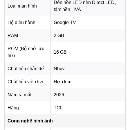
Đèn nền LED nền Direct LED,
Loại màn hình
tấm nền HVA
Hệ điều hành
Google TV
RAM
2 GB
ROM (Bộ nhớ lưu
16 GB
trữ)
Chất liệu chân đế
Nhựa
*Hình ảnh chỉ mang tính chất minh họa
Chất liệu viền tivi
Hợp kim
Bộ xử lý AiPQ và TCL AI
Google Tivi QLED TCL 4K 75 inch 75P7L sử dụng
bộ xử
Năm ra mắt
2026
lý AiPQ
do TCL phát triển, có khả năng tinh chỉnh chất
lượng hình ảnh theo từng nội dung. Các thuật toán như Ai
Hãng
TCL
Contrast, Ai Color, Ai Clarity, Ai Motion và Ai HDR hỗ trợ tối
ưu độ tương phản, màu sắc, độ nét, chuyển động và hiệu
Công nghệ hình ảnh
ứng HDR, giúp hình ảnh hiển thị cân đối hơn trong nhiều