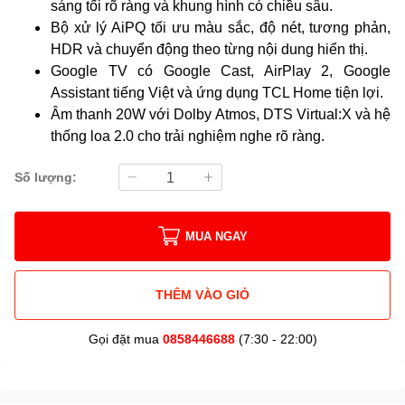
sáng tối rõ ràng và khung hình có chiều sâu.
Bộ xử lý AiPQ tối ưu màu sắc, độ nét, tương phản,
HDR và chuyển động theo từng nội dung hiển thị.
Google TV có Google Cast, AirPlay 2, Google
Assistant tiếng Việt và ứng dụng TCL Home tiện lợi.
Âm thanh 20W với Dolby Atmos, DTS Virtual:X và hệ
thống loa 2.0 cho trải nghiệm nghe rõ ràng.
Số lượng:
MUA NGAY
THÊM VÀO GIỎ
Gọi đặt mua
0858446688
(7:30 - 22:00)