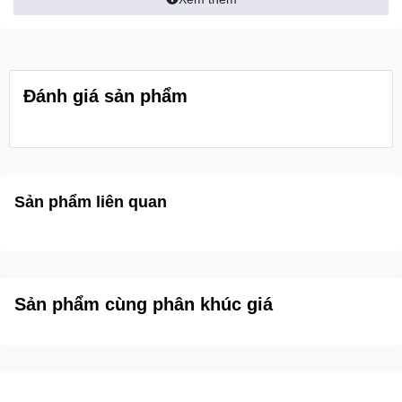
Đánh giá sản phẩm
*Hình ảnh chỉ mang tính chất minh họa
Công nghệ tiết kiệm điện
Sản phẩm liên quan
Công nghệ Origin Inverter: Sự kết hợp giữa máy nén và
quạt Inverter giúp tủ lạnh vận hành êm ái, tiết kiệm điện
năng hiệu quả nhưng vẫn duy trì nhiệt độ ổn định.
Sản phẩm cùng phân khúc giá