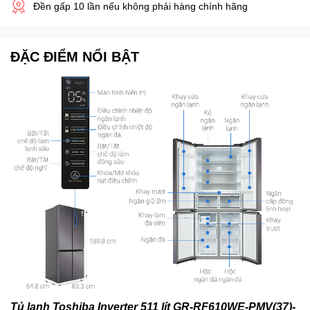
Đền gấp 10 lần nếu không phải hàng chính hãng
ĐẶC ĐIỂM NỔI BẬT
Tủ lạnh Toshiba Inverter 511 lít GR-RF610WE-PMV(37)-