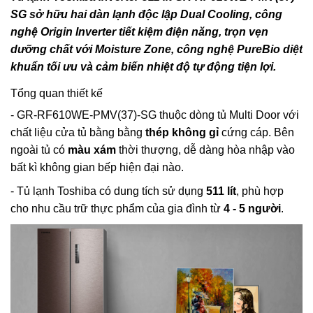
SG sở hữu hai dàn lạnh độc lập Dual Cooling, công
nghệ Origin Inverter tiết kiệm điện năng, trọn vẹn
dưỡng chất với Moisture Zone, công nghệ PureBio diệt
khuẩn tối ưu và cảm biến nhiệt độ tự động tiện lợi.
Tổng quan thiết kế
- GR-RF610WE-PMV(37)-SG thuộc dòng tủ Multi Door với
chất liệu cửa tủ bằng bằng
thép không gỉ
cứng cáp. Bên
ngoài tủ có
màu xám
thời thượng, dễ dàng hòa nhập vào
bất kì không gian bếp hiện đại nào.
- Tủ lạnh Toshiba có dung tích sử dụng
511 lít
, phù hợp
cho nhu cầu trữ thực phẩm của gia đình từ
4 - 5 người
.