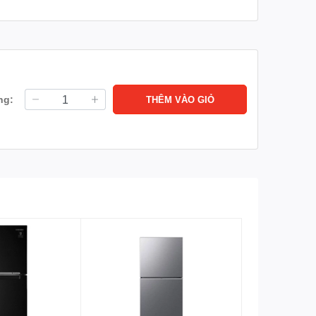
SpaceMax
Lấy nước bên ngoài
Thông tin lắp đặt
Cao 178.5 cm - Rộng 70
ng:
Kích thước tủ
THÊM VÀO GIỎ
cm - Sâu 67.2 cm - Nặng
lạnh:
62.5 kg
Hãng:
Samsung