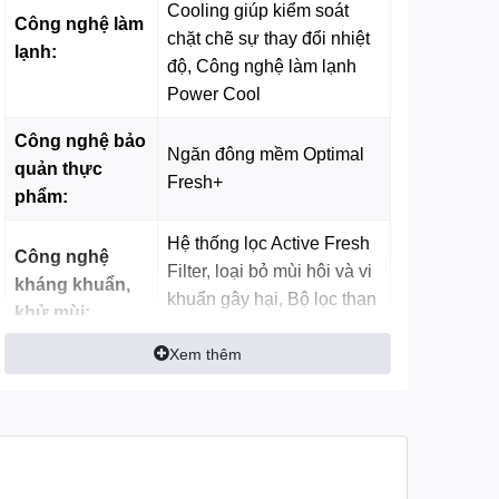
Cooling giúp kiểm soát
Công nghệ làm
chặt chẽ sự thay đổi nhiệt
lạnh:
độ, Công nghệ làm lạnh
Power Cool
Công nghệ bảo
Ngăn đông mềm Optimal
quản thực
Fresh+
phẩm:
Hệ thống lọc Active Fresh
Công nghệ
Filter, loại bỏ mùi hôi và vi
kháng khuẩn,
khuẩn gây hại, Bộ lọc than
khử mùi:
hoạt tính
Xem thêm
Tiện ích
Làm đá tự động
Tăng không gian lưu
trữ nhờ công nghệ
Tiện ích: