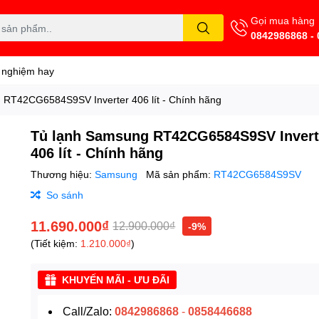
Gọi mua hàng
0842986868 -
 nghiệm hay
 RT42CG6584S9SV Inverter 406 lít - Chính hãng
Tủ lạnh Samsung RT42CG6584S9SV Invert
406 lít - Chính hãng
Thương hiệu:
Samsung
Mã sản phẩm:
RT42CG6584S9SV
So sánh
11.690.000₫
12.900.000₫
-9%
(Tiết kiệm:
1.210.000₫
)
KHUYẾN MÃI - ƯU ĐÃI
Call/Zalo:
0842986868
-
0858446688