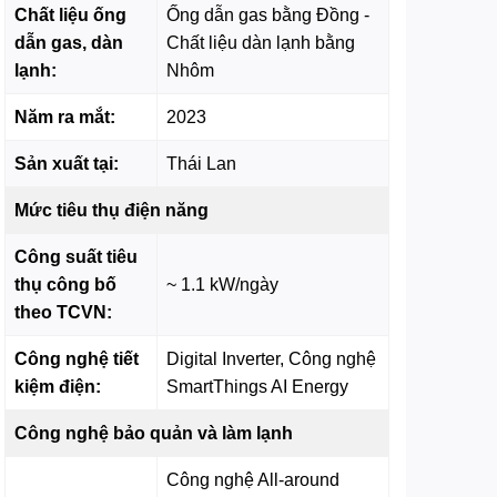
Chất liệu ống
Ống dẫn gas bằng Đồng -
dẫn gas, dàn
Chất liệu dàn lạnh bằng
lạnh:
Nhôm
Năm ra mắt:
2023
Sản xuất tại:
Thái Lan
Mức tiêu thụ điện năng
Công suất tiêu
thụ công bố
~ 1.1 kW/ngày
theo TCVN:
Công nghệ tiết
Digital Inverter, Công nghệ
kiệm điện:
SmartThings AI Energy
Công nghệ bảo quản và làm lạnh
Công nghệ All-around