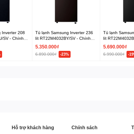
, dụng cụ này sẽ tạo ra các viên đá nhỏ đáp ứng nhu cầu
ch hợp sẵn vòi lấy nước, bạn có thể trực tiếp rót nước
 cửa tủ ra. Thiết kế này giúp giảm thất thoát khí lạnh,
 Inverter 208
Tủ lạnh Samsung Inverter 236
Tủ lạnh Samsun
/SV - Chính
lít RT22M4032BY/SV - Chính
lít RT22M4032B
hãng
hãng
5.350.000₫
5.690.000₫
6.890.000₫
6.990.000₫
%
-23%
-1
 lít RT42CG6584S9SV được trang bị nhiều công nghệ làm
rộng dung tích tủ và đa dạng tiện ích giúp giữ thực phẩm
gười dùng, giảm chi phí tiền điện, lưu trữ được nhiều
Hỗ trợ khách hàng
Chính sách
T