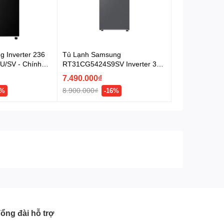
g Inverter 236
Tủ Lạnh Samsung
U/SV - Chính
RT31CG5424S9SV Inverter 305
Lít - Chính hãng
7.490.000₫
8.900.000₫
9%
-16%
ổng đài hỗ trợ