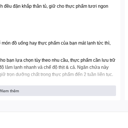
ạnh đều đặn khắp thân tủ, giữ cho thực phẩm tươi ngon
ể món đồ uống hay thực phẩm của bạn mát lạnh tức thì,
ho bạn lựa chọn tùy theo nhu cầu, thực phẩm cần lưu trữ
ộ làm lạnh nhanh và chế độ thịt & cá. Ngăn chứa này
giữ trọn dưỡng chất trong thực phẩm đến 2 tuần liên tục.
Xem thêm
anh của thịt cá, giúp không khí bên trong thiết bị luôn tinh
ực phẩm, không sợ bị lẫn mùi hôi.