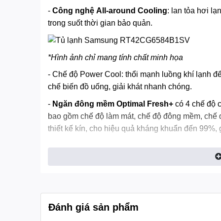
-
Công nghệ
All-around Cooling
: lan tỏa hơi l
trong suốt thời gian bảo quản.
*Hình ảnh chỉ mang tính chất minh họa
- Chế độ Power Cool: thổi mạnh luồng khí lạnh đ
chế biến đồ uống, giải khát nhanh chóng.
-
Ngăn đông mềm Optimal Fresh+
có 4 chế độ c
bao gồm chế độ làm mát, chế độ đông mềm, chế đ
thiết kế kín, cho hiệu quả kháng khuẩn đến 99%, 
*Hình ảnh chỉ mang tính chất minh họa
Công nghệ kháng khuẩn khử mùi
- Bộ lọc than hoạt tính khử mùi, giảm triệt để mùi t
Đánh giá sản phẩm
khiết, trong lành, nâng cao hiệu quả bảo quản th