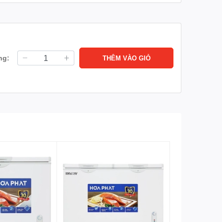
ng:
THÊM VÀO GIỎ
tránh cho kẻ trộm lấy cắp hàng hóa của bạn.
h.
 khác.
ửa tủ ra.