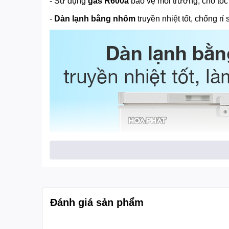
- Sử dụng
gas R600a
bảo vệ môi trường, cho tốc
-
Dàn lạnh bằng nhôm
truyền nhiệt tốt, chống rỉ 
Đánh giá sản phẩm