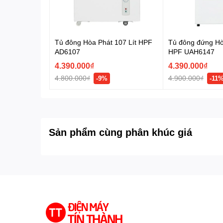
Tủ đông Hòa Phát 107 Lít HPF
Tủ đông đứng Hò
AD6107
HPF UAH6147
4.390.000₫
4.390.000₫
4.800.000₫
4.900.000₫
-9%
-11
Sản phẩm cùng phân khúc giá