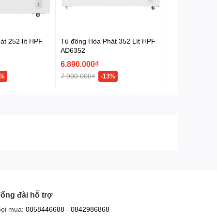
t 252 lít HPF
Tủ đông Hòa Phát 352 Lít HPF
AD6352
6.890.000₫
7.900.000₫
3%
-13%
ổng đài hỗ trợ
ọi mua:
0858446688
-
0842986868