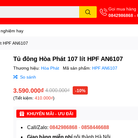
Gọi mua hàng
0842986868 -
 nghiệm hay
ít HPF AN6107
Tủ đông Hòa Phát 107 lít HPF AN6107
Thương hiệu:
Hòa Phát
Mã sản phẩm:
HPF AN6107
So sánh
3.590.000₫
4.000.000₫
-10%
(Tiết kiệm:
410.000₫
)
KHUYẾN MÃI - ƯU ĐÃI
Call/Zalo:
0842986868
-
0858446688
Giao hàng miễn phí
nội thành Hà Nội