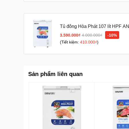
Tủ đông Hòa Phát 107 lít HPF A
3.590.000₫
4.000.000₫
-10%
(Tiết kiệm:
410.000₫
)
Tiện ích
-
Móc khóa cửa tủ
: giúp khóa lại cửa tủ, ngăn 
Sản phẩm liên quan
-
Giỏ đựng đồ
: cho phép bạn dễ dàng phân loại
-
Bánh xe
: giúp người dùng thay đổi vị trí tủ đô
-
Nút điều chỉnh nhiệt độ bên ngoài tủ
: cho bạn