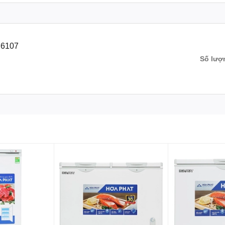
N6107
Số lượ
cản trẻ nhỏ chơi đùa xung quanh gây nguy hiểm cho chúng hoặc 
 và bảo quản thực phẩm ngăn nắp, phù hợp với nhu cầu của mìn
ng nhẹ nhàng, linh hoạt mà không cần đến sự trợ giúp của người
 kiểm soát nhiệt độ làm lạnh của tủ dễ dàng mà không cần mở c