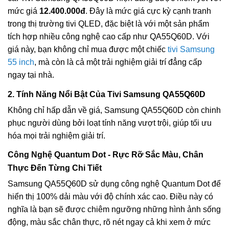
mức giá
12.400.000đ
. Đây là mức giá cực kỳ cạnh tranh
trong thị trường tivi QLED, đặc biệt là với một sản phẩm
tích hợp nhiều công nghệ cao cấp như QA55Q60D. Với
giá này, bạn không chỉ mua được một chiếc
tivi Samsung
55 inch
, mà còn là cả một trải nghiệm giải trí đẳng cấp
ngay tại nhà.
2. Tính Năng Nổi Bật Của Tivi Samsung QA55Q60D
Không chỉ hấp dẫn về giá, Samsung QA55Q60D còn chinh
phục người dùng bởi loạt tính năng vượt trội, giúp tối ưu
hóa mọi trải nghiệm giải trí.
Công Nghệ Quantum Dot - Rực Rỡ Sắc Màu, Chân
Thực Đến Từng Chi Tiết
Samsung QA55Q60D sử dụng công nghệ Quantum Dot để
hiển thị 100% dải màu với độ chính xác cao. Điều này có
nghĩa là bạn sẽ được chiêm ngưỡng những hình ảnh sống
động, màu sắc chân thực, rõ nét ngay cả khi xem ở mức