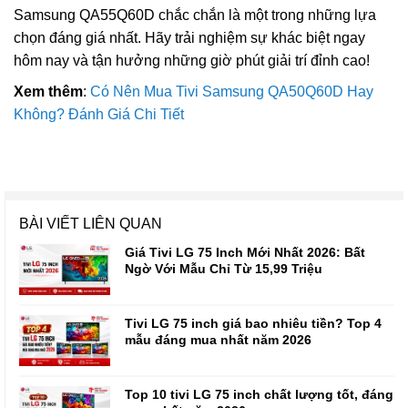
Samsung QA55Q60D chắc chắn là một trong những lựa
chọn đáng giá nhất. Hãy trải nghiệm sự khác biệt ngay
hôm nay và tận hưởng những giờ phút giải trí đỉnh cao!
Xem thêm
:
Có Nên Mua Tivi Samsung QA50Q60D Hay
Không? Đánh Giá Chi Tiết
BÀI VIẾT LIÊN QUAN
Giá Tivi LG 75 Inch Mới Nhất 2026: Bất
Ngờ Với Mẫu Chỉ Từ 15,99 Triệu
Tivi LG 75 inch giá bao nhiêu tiền? Top 4
mẫu đáng mua nhất năm 2026
Top 10 tivi LG 75 inch chất lượng tốt, đáng