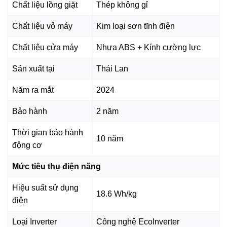
-
Công nghệ giặt nhanh thông minh IntelliQuick
lựa
Chất liệu lồng giặt
Thép không gỉ
chọn chương trình giặt tối ưu dựa trên lượng đồ giặt, cho
Chất liệu vỏ máy
Kim loại sơn tĩnh điện
phép giặt đầy tải trọng chỉ trong 45 phút, từ đó rút ngắn thời
gian giặt, tiết kiệm điện và nước mà vẫn đảm bảo hiệu quả
Chất liệu cửa máy
Nhựa ABS + Kính cường lực
giặt sạch tối ưu.
Sản xuất tại
Thái Lan
-
Công nghệ sấy ngưng tụ
giúp làm khô quần áo nhanh
chóng, tiết kiệm diện tích lắp đặt và an toàn cho gia đình có
Năm ra mắt
2024
trẻ nhỏ.
Bảo hành
2 năm
Thời gian bảo hành
10 năm
động cơ
Mức tiêu thụ điện năng
Hiệu suất sử dụng
18.6 Wh/kg
điện
Loại Inverter
Công nghệ EcoInverter