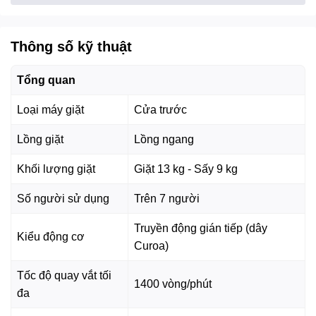
Thông số kỹ thuật
Tổng quan
*Hình ảnh chỉ mang tính chất minh hoạ
Loại máy giặt
Cửa trước
Công nghệ giặt
Lồng giặt
Lồng ngang
- Công nghệ Hygienic Care sử dụng hơi nước để loại bỏ vi
khuẩn và các tác nhân gây dị ứng như lông thú, mạt bụi,
Khối lượng giặt
Giặt 13 kg - Sấy 9 kg
phấn hoa, phù hợp với gia đình có trẻ nhỏ hoặc người có
làn da nhạy cảm.
Số người sử dụng
Trên 7 người
- Công nghệ UltraMix hòa tan chất giặt tẩy hiệu quả, giúp
Truyền động gián tiếp (dây
quần áo sạch sâu mà không để lại cặn bột giặt.
Kiểu động cơ
Curoa)
-
Cảm biến Sensor Wash
nhận diện vết bẩn và điều chỉnh
Tốc độ quay vắt tối
chu trình giặt phù hợp, giúp quần áo sạch tối ưu và giảm
1400 vòng/phút
đa
cặn chất giặt tẩy.