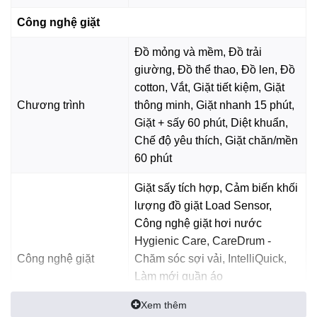
*Hình ảnh chỉ mang tính chất minh hoạ
Công nghệ giặt
Động cơ - Công nghệ tiết kiệm điện
Đồ mỏng và mềm, Đồ trải
- Máy giặt Electrolux sử dụng
động cơ truyền động gián
giường, Đồ thể thao, Đồ len, Đồ
tiếp (dây Curoa)
kết hợp
công nghệ EcoInverter
, giúp
cotton, Vắt, Giặt tiết kiệm, Giặt
vận hành êm ái, giảm tiếng ồn và tiết kiệm điện năng.
Chương trình
thông minh, Giặt nhanh 15 phút,
Giặt + sấy 60 phút, Diệt khuẩn,
Chế độ yêu thích, Giặt chăn/mền
*Hình ảnh chỉ mang tính chất minh hoạ
60 phút
Tiện ích
Giặt sấy tích hợp, Cảm biến khối
-
Khoá trẻ em
hạn chế rủi ro xảy ra trong quá trình giặt,
lượng đồ giặt Load Sensor,
phù hợp cho gia đình có trẻ nhỏ.
Công nghệ giặt hơi nước
-
Vệ sinh lồng giặt
giúp loại bỏ cặn bẩn, giữ lồng giặt luôn
Hygienic Care, CareDrum -
sạch, bảo vệ quần áo và tăng tuổi thọ máy.
Công nghệ giặt
Chăm sóc sợi vải, IntelliQuick,
Làm mới quần áo
- Máy cho phép thêm quần áo khi đang giặt trong khoảng 5
VapourRefresh, Công nghệ
- 15 phút đầu khi nước chưa vào lồng giặt.
Xem thêm
UltraMix hòa tan nước giặt hiệu