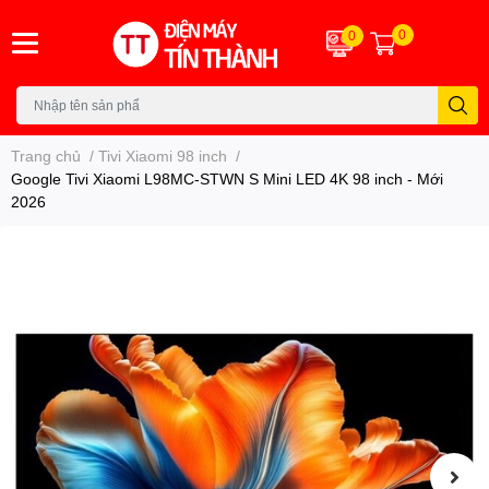
0
0
Trang chủ
/
Tivi Xiaomi 98 inch
/
Google Tivi Xiaomi L98MC-STWN S Mini LED 4K 98 inch - Mới
2026