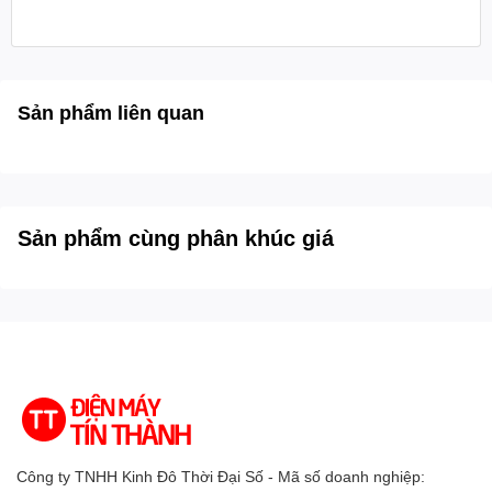
Sản phẩm liên quan
Hình ảnh chỉ mang tính chất minh họa sản phẩm
Với 94% dải màu DCI-P3, tiêu chuẩn màu chuyên nghiệp
Sản phẩm cùng phân khúc giá
trong điện ảnh, tivi này mang lại trải nghiệm xem phim,
chơi game và các nội dung giải trí khác với màu sắc cực
kỳ trung thực và sống động.
Công ty TNHH Kinh Đô Thời Đại Số - Mã số doanh nghiệp: