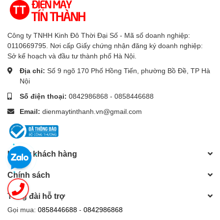
không gian, đem lại cảm giác dễ chịu, thoải mái cho người
dùng.
Công ty TNHH Kinh Đô Thời Đại Số - Mã số doanh nghiệp:
- Luồng gió thoải mái Coanda 3D:
Máy thổi trực tiếp hơi
0110669795. Nơi cấp Giấy chứng nhận đăng ký doanh nghiệp:
lạnh lên trần nhà sau đó mới vòng xuống, hơi lạnh được
Sở kế hoạch và đầu tư thành phố Hà Nội.
tỏa đều khắp phòng, tránh thổi trực tiếp vào người.
Địa chỉ:
Số 9 ngõ 170 Phố Hồng Tiến, phường Bồ Đề, TP Hà
- Hoạt động siêu êm Quiet:
Tốc độ của động cơ được
Nội
điều chỉnh đến mức thấp nhất, hạn chế tiếng ồn khi máy
Số điện thoại:
0842986868 - 0858446688
vận hành.
Email:
dienmaytinthanh.vn@gmail.com
Công nghệ tiết kiệm điện
Hỗ trợ khách hàng
- Công nghệ Inverter:
Đem lại hiệu quả tiết kiệm điện tối
ưu với hệ thống máy nén vận hành êm ái, bền bỉ cùng độ
Chính sách
ồn thấp chỉ 18/38 dB.
-
Chế độ
mắt thần:
Có chức năng cảm biến chuyển động
Tổng đài hỗ trợ
thông minh, trong vòng 20 phút nếu không có bất kỳ sự
Gọi mua:
0858446688
-
0842986868
chuyển động nào trong phòng, máy sẽ tự động tăng nhiệt