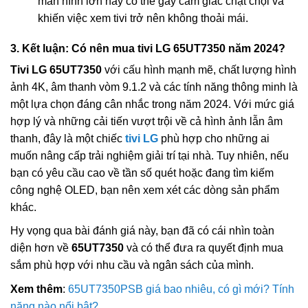
màn hình lớn này có thể gây cảm giác chật chội và
khiến việc xem tivi trở nên không thoải mái.
3. Kết luận: Có nên mua tivi LG 65UT7350 năm 2024?
Tivi LG 65UT7350
với cấu hình mạnh mẽ, chất lượng hình
ảnh 4K, âm thanh vòm 9.1.2 và các tính năng thông minh là
một lựa chọn đáng cân nhắc trong năm 2024. Với mức giá
hợp lý và những cải tiến vượt trội về cả hình ảnh lẫn âm
thanh, đây là một chiếc
tivi LG
phù hợp cho những ai
muốn nâng cấp trải nghiệm giải trí tại nhà. Tuy nhiên, nếu
bạn có yêu cầu cao về tần số quét hoặc đang tìm kiếm
công nghệ OLED, bạn nên xem xét các dòng sản phẩm
khác.
Hy vọng qua bài đánh giá này, bạn đã có cái nhìn toàn
diện hơn về
65UT7350
và có thể đưa ra quyết định mua
sắm phù hợp với nhu cầu và ngân sách của mình.
Xem thêm
:
65UT7350PSB giá bao nhiêu, có gì mới? Tính
năng nào nổi bật?