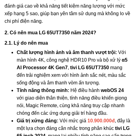
đánh giá cao về khả năng tiết kiệm năng lượng với mức
xếp hạng 5 sao, giúp bạn yên tâm sử dụng mà không lo về
chi phí điện năng.
2. Có nên mua LG 65UT7350 năm 2024?
2.1. Lý do nên mua
Chất lượng hình ảnh và âm thanh vượt trội:
Với
màn hình 4K, công nghệ HDR10 Pro và bộ xử lý
α5
AI Processor 4K Gen7
,
tivi LG 65UT7350
mang
đến trải nghiệm xem với hình ảnh sắc nét, màu sắc
sống động và âm thanh vòm ấn tượng.
Tính năng thông minh:
Hệ điều hành
webOS 24
với giao diện thân thiện, tính năng điều khiển giọng
nói, Magic Remote, cùng khả năng truy cập nhanh
chóng đến các ứng dụng giải trí hàng đầu.
Giá trị xứng đáng:
Với mức giá
10.900.000đ
, đây là
một lựa chọn đáng cân nhắc trong phân khúc
tivi LG
65 inch 2024
, mang lại nhiều tính năng cao cấp trong