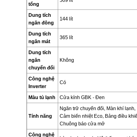
509 lít
tổng
Dung tích
144 lít
ngăn đông
Dung tích
365 lít
ngăn mát
Dung tích
ngăn
Không
chuyển đổi
Công nghệ
Có
Inverter
Màu tủ lạnh
Cửa kính GBK - Đen
Ngăn trữ chuyển đổi, Màn khí lạnh,
Tính năng
Cảm biến nhiệt Eco, Bảng điều khiể
Chuông báo cửa mở
Công nghệ