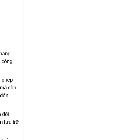
 năng
h công
o phép
h mà còn
 đến
n đổi
n lưu trữ