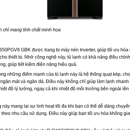
h chỉ mang tính chất minh họa
650PGV8 GBK được trang bị máy nén Inverter, giúp tối ưu hóa
ọ cho thiết bị. Nhờ công nghệ này, tủ lạnh có khả năng điều chỉn
ong, giúp tiết kiệm điện năng hiệu quả.
rong những điểm mạnh của tủ lạnh này là hệ thống quạt kép, ch
o ngăn mát và ngăn đá. Điều này không chỉ giúp làm lạnh nhan
t độ lý tưởng, ngay cả khi nhiệt độ môi trường bên ngoài lên
g này mang lại sự linh hoạt tối đa khi bạn có thể dễ dàng chuyể
ùy theo nhu cầu sử dụng. Điều này giúp bạn tối ưu hóa không gia