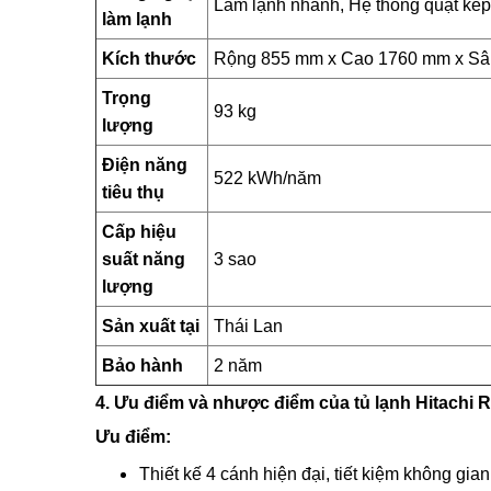
Làm lạnh nhanh, Hệ thống quạt kép
làm lạnh
Kích thước
Rộng 855 mm x Cao 1760 mm x S
Trọng
93 kg
lượng
Điện năng
522 kWh/năm
tiêu thụ
Cấp hiệu
suất năng
3 sao
lượng
Sản xuất tại
Thái Lan
Bảo hành
2 năm
4. Ưu điểm và nhược điểm của tủ lạnh Hitach
Ưu điểm:
Thiết kế 4 cánh hiện đại, tiết kiệm không gia