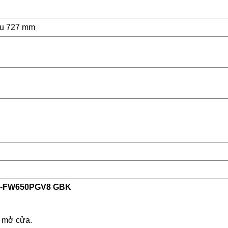
âu 727 mm
i R-FW650PGV8 GBK
n mở cửa.