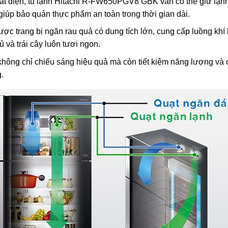
mất điện, tủ lạnh Hitachi R-FW650PGV8 GBK vẫn có thể giữ lạn
giúp bảo quản thực phẩm an toàn trong thời gian dài.
được trang bị ngăn rau quả có dung tích lớn, cung cấp luồng khí
củ và trái cây luôn tươi ngon.
hông chỉ chiếu sáng hiệu quả mà còn tiết kiệm năng lượng và c
.