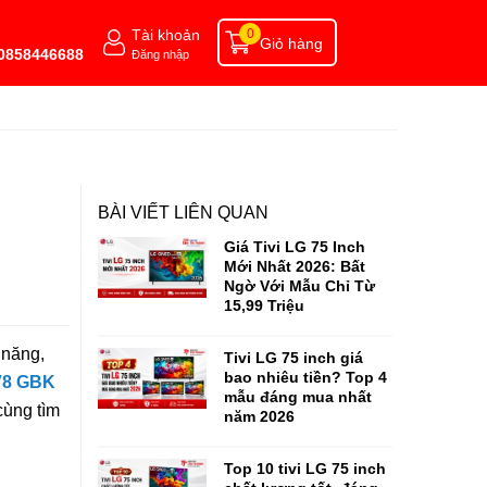
Tài khoản
0
Giỏ hàng
 0858446688
Đăng nhập
BÀI VIẾT LIÊN QUAN
Giá Tivi LG 75 Inch
Mới Nhất 2026: Bất
Ngờ Với Mẫu Chỉ Từ
15,99 Triệu
 năng,
Tivi LG 75 inch giá
bao nhiêu tiền? Top 4
GV8 GBK
mẫu đáng mua nhất
cùng tìm
năm 2026
Top 10 tivi LG 75 inch