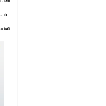
h thêm
 lạnh
ó tuổi