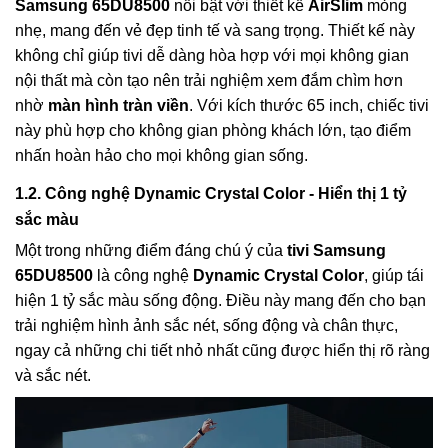
Samsung 65DU8500
nổi bật với thiết kế
AirSlim
mỏng
nhẹ, mang đến vẻ đẹp tinh tế và sang trọng. Thiết kế này
không chỉ giúp tivi dễ dàng hòa hợp với mọi không gian
nội thất mà còn tạo nên trải nghiệm xem đắm chìm hơn
nhờ
màn hình tràn viền
. Với kích thước 65 inch, chiếc tivi
này phù hợp cho không gian phòng khách lớn, tạo điểm
nhấn hoàn hảo cho mọi không gian sống.
1.2. Công nghệ Dynamic Crystal Color - Hiển thị 1 tỷ
sắc màu
Một trong những điểm đáng chú ý của
tivi Samsung
65DU8500
là công nghệ
Dynamic Crystal Color
, giúp tái
hiện 1 tỷ sắc màu sống động. Điều này mang đến cho bạn
trải nghiệm hình ảnh sắc nét, sống động và chân thực,
ngay cả những chi tiết nhỏ nhất cũng được hiển thị rõ ràng
và sắc nét.