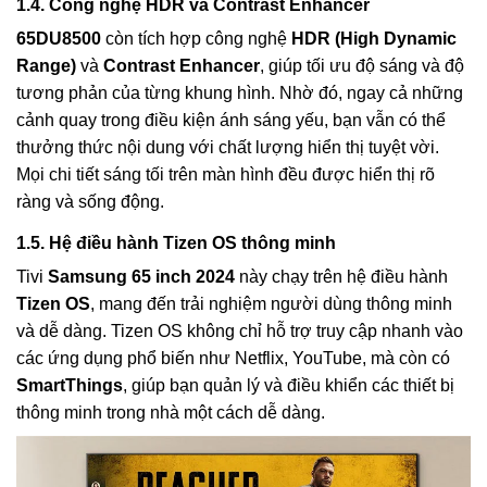
1.4. Công nghệ HDR và Contrast Enhancer
65DU8500
còn tích hợp công nghệ
HDR (High Dynamic
Range)
và
Contrast Enhancer
, giúp tối ưu độ sáng và độ
tương phản của từng khung hình. Nhờ đó, ngay cả những
cảnh quay trong điều kiện ánh sáng yếu, bạn vẫn có thể
thưởng thức nội dung với chất lượng hiển thị tuyệt vời.
Mọi chi tiết sáng tối trên màn hình đều được hiển thị rõ
ràng và sống động.
1.5. Hệ điều hành Tizen OS thông minh
Tivi
Samsung 65 inch 2024
này chạy trên hệ điều hành
Tizen OS
, mang đến trải nghiệm người dùng thông minh
và dễ dàng. Tizen OS không chỉ hỗ trợ truy cập nhanh vào
các ứng dụng phổ biến như Netflix, YouTube, mà còn có
SmartThings
, giúp bạn quản lý và điều khiển các thiết bị
thông minh trong nhà một cách dễ dàng.