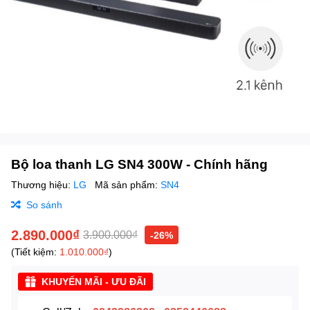
Bộ loa thanh LG SN4 300W - Chính hãng
Thương hiệu:
LG
Mã sản phẩm:
SN4
So sánh
2.890.000₫
3.900.000₫
-26%
(Tiết kiệm:
1.010.000₫
)
KHUYẾN MÃI - ƯU ĐÃI