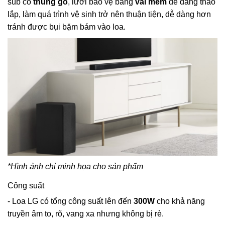
sub có
thùng gỗ
, lưới bảo vệ bằng
vải mềm
dễ dàng tháo
lắp, làm quá trình vệ sinh trở nên thuận tiện, dễ dàng hơn
tránh được bụi bặm bám vào loa.
*Hình ảnh chỉ minh họa cho sản phẩm
Công suất
- Loa LG có tổng công suất lên đến
300W
cho khả năng
truyền âm to, rõ, vang xa nhưng không bị rè.